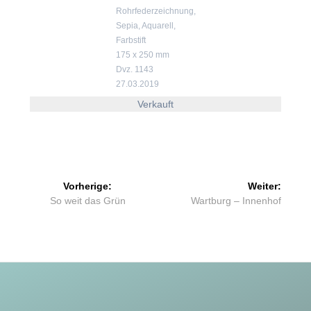
Rohrfederzeichnung,
Sepia, Aquarell,
Farbstift
175 x 250 mm
Dvz. 1143
27.03.2019
Verkauft
Beitragsnavigation
Vorherige:
Weiter:
Vorheriger
Nächster
So weit das Grün
Wartburg – Innenhof
Beitrag:
Beitrag: