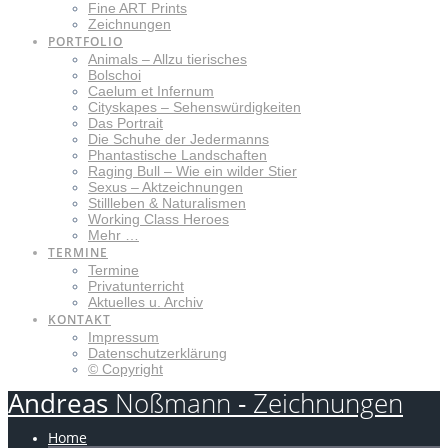
Fine ART Prints
Zeichnungen
PORTFOLIO
Animals – Allzu tierisches
Bolschoi
Caelum et Infernum
Cityskapes – Sehenswürdigkeiten
Das Portrait
Die Schuhe der Jedermanns
Phantastische Landschaften
Raging Bull – Wie ein wilder Stier
Sexus – Aktzeichnungen
Stillleben & Naturalismen
Working Class Heroes
Mehr …
TERMINE
Termine
Privatunterricht
Aktuelles u. Archiv
KONTAKT
Impressum
Datenschutzerklärung
© Copyright
Andreas
Noßmann
-
Zeichnungen
Home