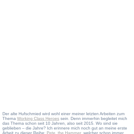
Old
Farrier
Der alte Hufschmied wird wohl einer meiner letzten Arbeiten zum
Thema
Working Class Heroes
sein. Denn immerhin begleitet mich
das Thema schon seit 10 Jahren, also seit 2015. Wo sind sie
geblieben – die Jahre? Ich erinnere mich noch gut an meine erste
Arbeit zu dieser Reihe:
Pete, the Hammer
, welcher schon immer