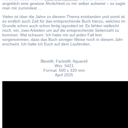
angeblich eine gewisse Ähnlichkeit zu mir selber aufweist – so sagte
man mir zumindest …
Vieles ist über die Jahre zu diesem Thema entstanden und somit ist
es endlich auch Zeit für das entsprechende Buch hierzu, welches im
Grunde schon auch schon fertig layoutiert ist. Es fehlen vielleicht
noch, ein, zwei Arbeiten um auf die entsprechende Seitenzahl zu
kommen. Mal schauen. Ich habe mir auf jeden Fall fest
vorgenommen, dass das Buch sinniger Weise noch in diesem Jahr
erscheint. Ich halte ich Euch auf dem Laufenden.
Bleistift, Farbstift, Aquarell
Wvz. 5421
Format: 500 x 320 mm
April 2025