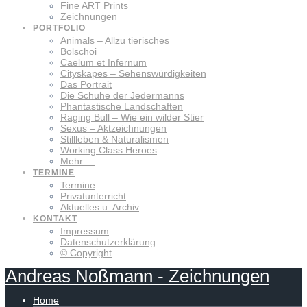
Fine ART Prints
Zeichnungen
PORTFOLIO
Animals – Allzu tierisches
Bolschoi
Caelum et Infernum
Cityskapes – Sehenswürdigkeiten
Das Portrait
Die Schuhe der Jedermanns
Phantastische Landschaften
Raging Bull – Wie ein wilder Stier
Sexus – Aktzeichnungen
Stillleben & Naturalismen
Working Class Heroes
Mehr …
TERMINE
Termine
Privatunterricht
Aktuelles u. Archiv
KONTAKT
Impressum
Datenschutzerklärung
© Copyright
Andreas
Noßmann
-
Zeichnungen
Home