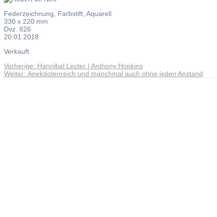
Federzeichnung, Farbstift, Aquarell
330 x 220 mm
Dvz. 826
20.01.2018
Verkauft
Vorheriger
Vorherige:
Hannibal Lecter | Anthony Hopkins
Beitragsnavigation
Nächster
Beitrag:
Weiter:
Anekdotenreich und manchmal auch ohne jeden Anstand
Beitrag:
Andreas Noßmann - Zeichnungen
Seiteninformationen
Impressum
Datenschutzerklärung
© Copyright
Kontakt
© 2026 Andreas Noßmann - Zeichnungen