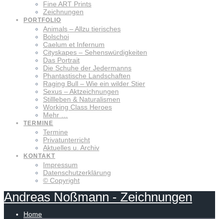
Fine ART Prints
Zeichnungen
PORTFOLIO
Animals – Allzu tierisches
Bolschoi
Caelum et Infernum
Cityskapes – Sehenswürdigkeiten
Das Portrait
Die Schuhe der Jedermanns
Phantastische Landschaften
Raging Bull – Wie ein wilder Stier
Sexus – Aktzeichnungen
Stillleben & Naturalismen
Working Class Heroes
Mehr …
TERMINE
Termine
Privatunterricht
Aktuelles u. Archiv
KONTAKT
Impressum
Datenschutzerklärung
© Copyright
Andreas
Noßmann
-
Zeichnungen
Home