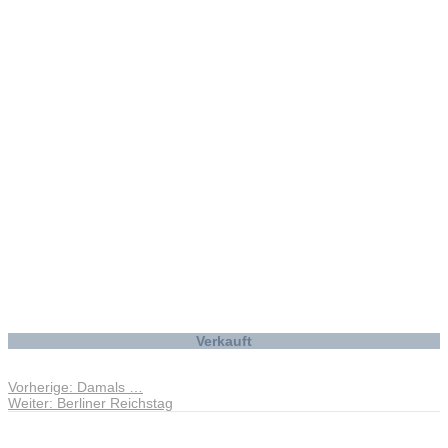
Taj Mahal
Verkauft
Vorheriger
Vorherige:
Damals …
Beitragsnavigation
Nächster
Beitrag:
Weiter:
Berliner Reichstag
Beitrag:
Andreas Noßmann - Zeichnungen