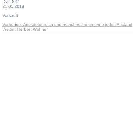
Dvz. 827
21.01.2018
Verkauft
Vorheriger
Vorherige:
Anekdotenreich und manchmal auch ohne jeden Anstand
Beitragsnavigation
Nächster
Beitrag:
Weiter:
Herbert Wehner
Beitrag:
Andreas Noßmann - Zeichnungen
Seiteninformationen
Impressum
Datenschutzerklärung
© Copyright
Kontakt
© 2026 Andreas Noßmann - Zeichnungen
Seminare: