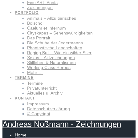
Fine ART Prints
Zeichnungen
PORTFOLIO
Animals – Allzu tierisches
Bolschoi
Caelum et Infernum
Cityskapes – Sehenswürdigkeiten
Das Portrait
Die Schuhe der Jedermanns
Phantastische Landschaften
Raging Bull – Wie ein wilder Stier
Sexus – Aktzeichnungen
Stillleben & Naturalismen
Working Class Heroes
Mehr …
TERMINE
Termine
Privatunterricht
Aktuelles u. Archiv
KONTAKT
Impressum
Datenschutzerklärung
© Copyright
Andreas
Noßmann
-
Zeichnungen
Home