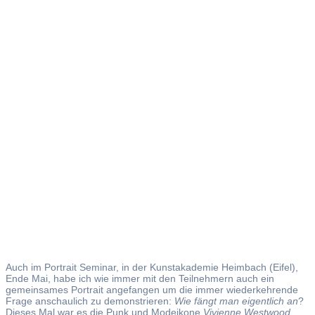
Vivienne
Westwood
Auch im Portrait Seminar, in der Kunstakademie Heimbach (Eifel),
Ende Mai, habe ich wie immer mit den Teilnehmern auch ein
gemeinsames Portrait angefangen um die immer wiederkehrende
Frage anschaulich zu demonstrieren:
Wie fängt man eigentlich an
?
Dieses Mal war es die Punk und Modeikone
Vivienne Westwood
.