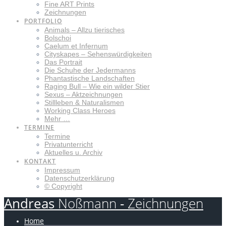
Fine ART Prints
Zeichnungen
PORTFOLIO
Animals – Allzu tierisches
Bolschoi
Caelum et Infernum
Cityskapes – Sehenswürdigkeiten
Das Portrait
Die Schuhe der Jedermanns
Phantastische Landschaften
Raging Bull – Wie ein wilder Stier
Sexus – Aktzeichnungen
Stillleben & Naturalismen
Working Class Heroes
Mehr …
TERMINE
Termine
Privatunterricht
Aktuelles u. Archiv
KONTAKT
Impressum
Datenschutzerklärung
© Copyright
Andreas
Noßmann
-
Zeichnungen
Home