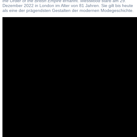
the Order of the British Empire
ernannt.
Westwood
starb am 29.
Dezember 2022 in London im Alter von 81 Jahren. Sie gilt bis heute
als eine der prägendsten Gestalten der modernen Modegeschichte.