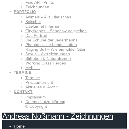
Fine ART Prints
Zeichnungen
PORTFOLIO
Animals – Allzu tierisches
Bolschoi
Caelum et Infernum
Cityskapes – Sehenswürdigkeiten
Das Portrait
Die Schuhe der Jedermanns
Phantastische Landschaften
Raging Bull – Wie ein wilder Stier
Sexus – Aktzeichnungen
Stillleben & Naturalismen
Working Class Heroes
Mehr …
TERMINE
Termine
Privatunterricht
Aktuelles u. Archiv
KONTAKT
Impressum
Datenschutzerklärung
© Copyright
Andreas
Noßmann
-
Zeichnungen
Home