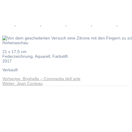
21 x 17,5 cm
Federzeichnung, Aquarell, Farbstift
2017
Verkauft
Vorheriger
Vorherige:
Brighella – Commedia dell´arte
Beitragsnavigation
Nächster
Beitrag:
Weiter:
Jean Cocteau
Beitrag:
Andreas Noßmann - Zeichnungen
Seiteninformationen
Impressum
Datenschutzerklärung
© Copyright