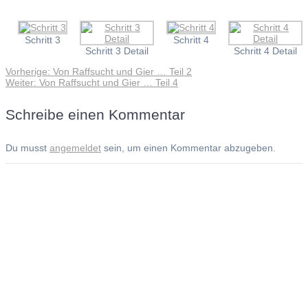
Schritt 3
Schritt 4
Schritt 3 Detail
Schritt 4 Detail
Vorheriger
Vorherige:
Von Raffsucht und Gier … Teil 2
Beitragsnavigation
Nächster
Beitrag:
Weiter:
Von Raffsucht und Gier … Teil 4
Beitrag:
Schreibe einen Kommentar
Du musst
angemeldet
sein, um einen Kommentar abzugeben.
Andreas Noßmann - Zeichnungen
Seiteninformationen
Impressum
Datenschutzerklärung
© Copyright
Kontakt
© 2026 Andreas Noßmann - Zeichnungen