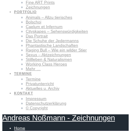
Fine ART Prints
Zeichnungen
PORTFOLIO
Animals – Allzu tierisches
Bolschoi
Caelum et Infernum
Cityskapes – Sehenswürdigkeiten
Das Portrait
Die Schuhe der Jedermanns
Phantastische Landschaften
Raging Bull – Wie ein wilder Stier
Sexus – Aktzeichnungen
Stillleben & Naturalismen
Working Class Heroes
Mehr …
TERMINE
Termine
Privatunterricht
Aktuelles u. Archiv
KONTAKT
Impressum
Datenschutzerklärung
© Copyright
Andreas
Noßmann
-
Zeichnungen
Home