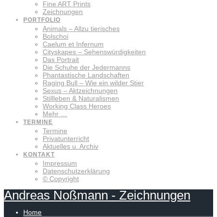
Fine ART Prints
Zeichnungen
PORTFOLIO
Animals – Allzu tierisches
Bolschoi
Caelum et Infernum
Cityskapes – Sehenswürdigkeiten
Das Portrait
Die Schuhe der Jedermanns
Phantastische Landschaften
Raging Bull – Wie ein wilder Stier
Sexus – Aktzeichnungen
Stillleben & Naturalismen
Working Class Heroes
Mehr …
TERMINE
Termine
Privatunterricht
Aktuelles u. Archiv
KONTAKT
Impressum
Datenschutzerklärung
© Copyright
Andreas
Noßmann
-
Zeichnungen
Home