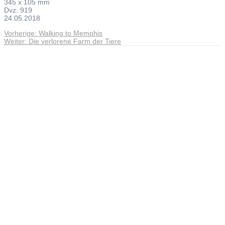
345 x 105 mm
Dvz. 919
24.05.2018
Vorheriger
Vorherige:
Walking to Memphis
Beitragsnavigation
Nächster
Beitrag:
Weiter:
Die verlorene Farm der Tiere
Beitrag:
Andreas Noßmann - Zeichnungen
Seiteninformationen
Impressum
Datenschutzerklärung
© Copyright
Kontakt
© 2026 Andreas Noßmann - Zeichnungen
Seminare: