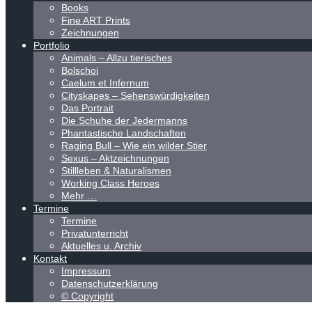
Books
Fine ART Prints
Zeichnungen
Portfolio
Animals – Allzu tierisches
Bolschoi
Caelum et Infernum
Cityskapes – Sehenswürdigkeiten
Das Portrait
Die Schuhe der Jedermanns
Phantastische Landschaften
Raging Bull – Wie ein wilder Stier
Sexus – Aktzeichnungen
Stillleben & Naturalismen
Working Class Heroes
Mehr …
Termine
Termine
Privatunterricht
Aktuelles u. Archiv
Kontakt
Impressum
Datenschutzerklärung
© Copyright