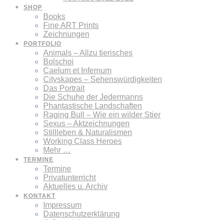
SHOP
Books
Fine ART Prints
Zeichnungen
PORTFOLIO
Animals – Allzu tierisches
Bolschoi
Caelum et Infernum
Cityskapes – Sehenswürdigkeiten
Das Portrait
Die Schuhe der Jedermanns
Phantastische Landschaften
Raging Bull – Wie ein wilder Stier
Sexus – Aktzeichnungen
Stillleben & Naturalismen
Working Class Heroes
Mehr …
TERMINE
Termine
Privatunterricht
Aktuelles u. Archiv
KONTAKT
Impressum
Datenschutzerklärung