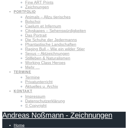
Fine ART Prints
Zeichnungen
PORTFOLIO
Animals – Allzu tierisches
Bolschoi
Caelum et Infernum
Cityskapes – Sehenswürdigkeiten
Das Portrait
Die Schuhe der Jedermanns
Phantastische Landschaften
Raging Bull – Wie ein wilder Stier
Sexus – Aktzeichnungen
Stillleben & Naturalismen
Working Class Heroes
Mehr …
TERMINE
Termine
Privatunterricht
Aktuelles u. Archiv
KONTAKT
Impressum
Datenschutzerklärung
© Copyright
Andreas
Noßmann
-
Zeichnungen
Home