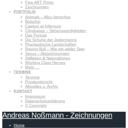
Fine ART Prints
Zeichnungen
PORTFOLIO
Animals – Allzu tierisches
Bolschoi
Caelum et Infernum
Cityskapes – Sehenswürdigkeiten
Das Portrait
Die Schuhe der Jedermanns
Phantastische Landschaften
Raging Bull – Wie ein wilder Stier
Sexus – Aktzeichnungen
Stillleben & Naturalismen
Working Class Heroes
Mehr …
TERMINE
Termine
Privatunterricht
Aktuelles u. Archiv
KONTAKT
Impressum
Datenschutzerklärung
© Copyright
Andreas
Noßmann
-
Zeichnungen
Home