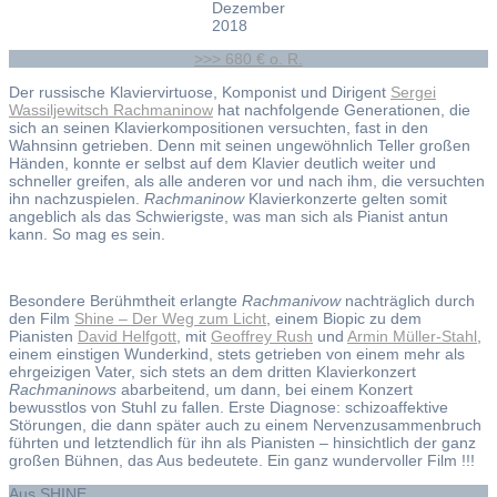
Dezember
2018
>>> 680 € o. R.
Der russische Klaviervirtuose, Komponist und Dirigent
Sergei
Wassiljewitsch Rachmaninow
hat nachfolgende Generationen, die
sich an seinen Klavierkompositionen versuchten, fast in den
Wahnsinn getrieben. Denn mit seinen ungewöhnlich Teller großen
Händen, konnte er selbst auf dem Klavier deutlich weiter und
schneller greifen, als alle anderen vor und nach ihm, die versuchten
ihn nachzuspielen.
Rachmaninow
Klavierkonzerte gelten somit
angeblich als das Schwierigste, was man sich als Pianist antun
kann. So mag es sein.
Besondere Berühmtheit erlangte
Rachmanivow
nachträglich durch
den Film
Shine – Der Weg zum Licht
, einem Biopic zu dem
Pianisten
David Helfgott
, mit
Geoffrey Rush
und
Armin Müller-Stahl
,
einem einstigen Wunderkind, stets getrieben von einem mehr als
ehrgeizigen Vater, sich stets an dem dritten Klavierkonzert
Rachmaninows
abarbeitend, um dann, bei einem Konzert
bewusstlos von Stuhl zu fallen. Erste Diagnose: schizoaffektive
Störungen, die dann später auch zu einem Nervenzusammenbruch
führten und letztendlich für ihn als Pianisten – hinsichtlich der ganz
großen Bühnen, das Aus bedeutete. Ein ganz wundervoller Film !!!
Aus SHINE …