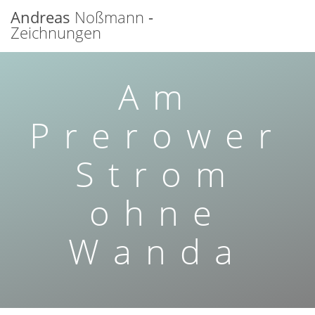
Zum
Andreas
Noßmann
-
Inhalt
Zeichnungen
springen
Am
Prerower
Strom
ohne
Wanda