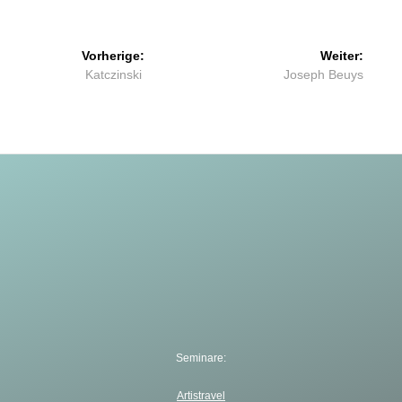
Beitragsnavigation
Vorherige:
Weiter:
Vorheriger
Nächster
Katczinski
Joseph Beuys
Beitrag:
Beitrag:
Seminare:
Artistravel