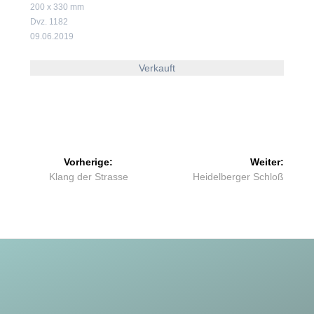
200 x 330 mm
Dvz. 1182
09.06.2019
Verkauft
Beitragsnavigation
Vorherige:
Weiter:
Vorheriger
Nächster
Klang der Strasse
Heidelberger Schloß
Beitrag:
Beitrag: