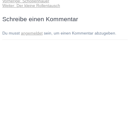
Vorheriger
Vorherige:
Schopenhauer
Beitragsnavigation
Nächster
Beitrag:
Weiter:
Der kleine Rollentausch
Beitrag:
Schreibe einen Kommentar
Du musst
angemeldet
sein, um einen Kommentar abzugeben.
Andreas Noßmann - Zeichnungen
Seiteninformationen
Impressum
Datenschutzerklärung
© Copyright
Kontakt
© 2026 Andreas Noßmann - Zeichnungen