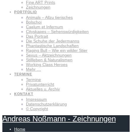
Fine ART Prints
Zeichnungen
PORTFOLIO
Animals – Allzu tierisches
Bolschoi
Caelum et Infernum
Cityskapes – Sehenswürdigkeiten
Das Portrait
Die Schuhe der Jedermanns
Phantastische Landschaften
Raging Bull – Wie ein wilder Stier
Sexus – Aktzeichnungen
Stillleben & Naturalismen
Working Class Heroes
Mehr …
TERMINE
Termine
Privatunterricht
Aktuelles u. Archiv
KONTAKT
Impressum
Datenschutzerklärung
© Copyright
Andreas
Noßmann
-
Zeichnungen
Home