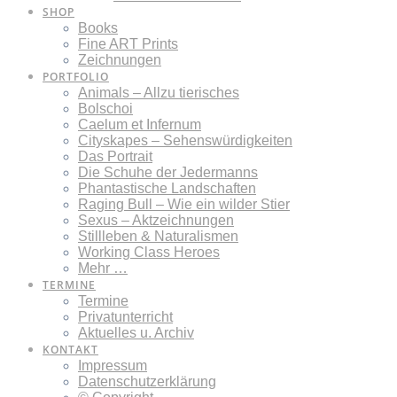
SHOP
Books
Fine ART Prints
Zeichnungen
PORTFOLIO
Animals – Allzu tierisches
Bolschoi
Caelum et Infernum
Cityskapes – Sehenswürdigkeiten
Das Portrait
Die Schuhe der Jedermanns
Phantastische Landschaften
Raging Bull – Wie ein wilder Stier
Sexus – Aktzeichnungen
Stillleben & Naturalismen
Working Class Heroes
Mehr …
TERMINE
Termine
Privatunterricht
Aktuelles u. Archiv
KONTAKT
Impressum
Datenschutzerklärung