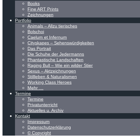
Books
Fine ART Prints
Zeichnungen
Portfolio
Animals – Allzu tierisches
Bolschoi
Caelum et Infernum
Cityskapes – Sehenswürdigkeiten
Das Portrait
Die Schuhe der Jedermanns
Phantastische Landschaften
Raging Bull – Wie ein wilder Stier
Sexus – Aktzeichnungen
Stillleben & Naturalismen
Working Class Heroes
Mehr …
Termine
Termine
Privatunterricht
Aktuelles u. Archiv
Kontakt
Impressum
Datenschutzerklärung
© Copyright