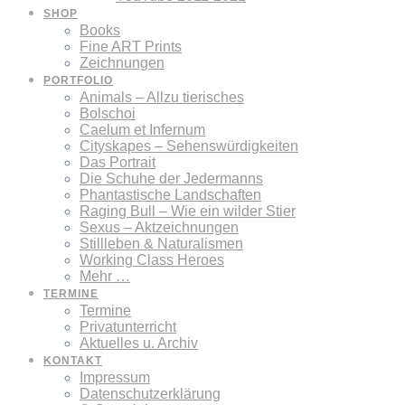
SHOP
Books
Fine ART Prints
Zeichnungen
PORTFOLIO
Animals – Allzu tierisches
Bolschoi
Caelum et Infernum
Cityskapes – Sehenswürdigkeiten
Das Portrait
Die Schuhe der Jedermanns
Phantastische Landschaften
Raging Bull – Wie ein wilder Stier
Sexus – Aktzeichnungen
Stillleben & Naturalismen
Working Class Heroes
Mehr …
TERMINE
Termine
Privatunterricht
Aktuelles u. Archiv
KONTAKT
Impressum
Datenschutzerklärung