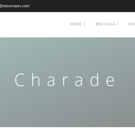
@nossmann.com
HOME
MIA CASA
SH
Charade