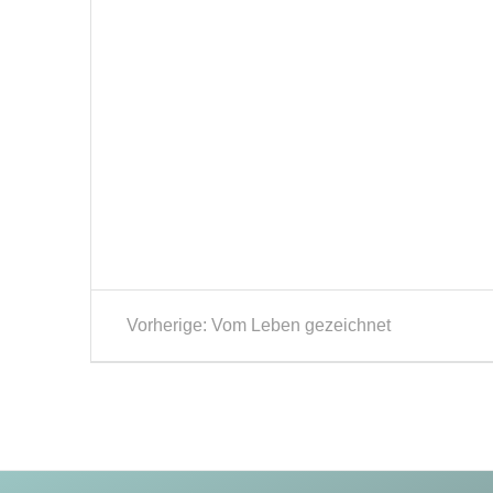
Beitragsnavigation
Vorheriger
Vorherige:
Vom Leben gezeichnet
Beitrag: