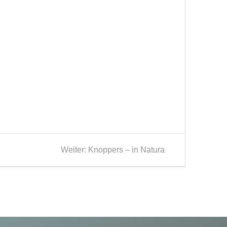
Nächster
Weiter:
Knoppers – in Natura
Beitrag: