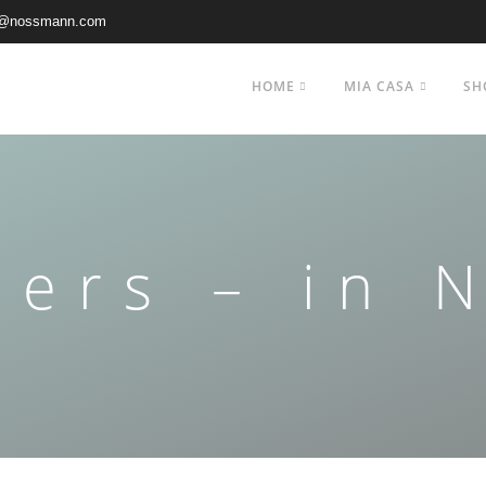
@nossmann.com
HOME
MIA CASA
SH
ers – in 