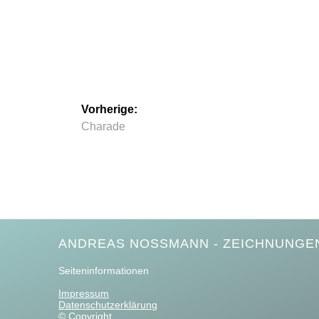
Beitragsnavigation
Vorherige:
Vorheriger
Charade
Beitrag:
ANDREAS NOSSMANN - ZEICHNUNGEN
Seiteninformationen
Impressum
Datenschutzerklärung
© Copyright