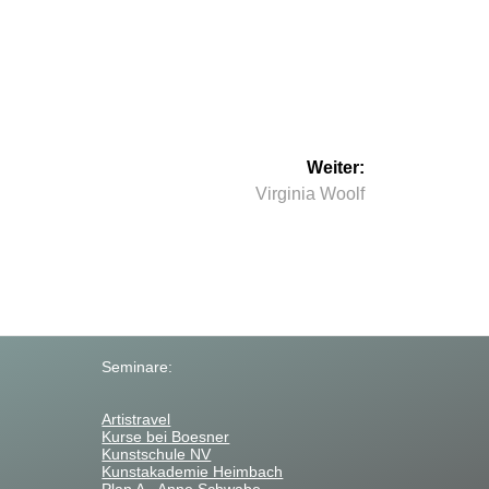
Weiter:
Nächster
Virginia Woolf
Beitrag:
Seminare:
Artistravel
Kurse bei Boesner
Kunstschule NV
Kunstakademie Heimbach