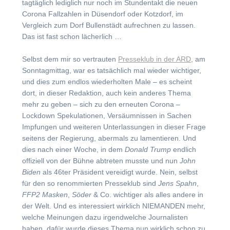
tagtäglich lediglich nur noch im Stundentakt die neuen
Corona Fallzahlen in Düsendorf oder Kotzdorf, im
Vergleich zum Dorf Bullenstädt aufrechnen zu lassen.
Das ist fast schon lächerlich …
Selbst dem mir so vertrauten
Presseklub in der ARD
, am
Sonntagmittag, war es tatsächlich mal wieder wichtiger,
und dies zum endlos wiederholten Male – es scheint
dort, in dieser Redaktion, auch kein anderes Thema
mehr zu geben – sich zu den erneuten Corona –
Lockdown Spekulationen, Versäumnissen in Sachen
Impfungen und weiteren Unterlassungen in dieser Frage
seitens der Regierung, abermals zu lamentieren. Und
dies nach einer Woche, in dem
Donald Trump
endlich
offiziell von der Bühne abtreten musste und nun
John
Biden
als 46ter Präsident vereidigt wurde. Nein, selbst
für den so renommierten Presseklub sind
Jens Spahn
,
FFP2 Masken
,
Söder
& Co. wichtiger als alles andere in
der Welt. Und es interessiert wirklich NIEMANDEN mehr,
welche Meinungen dazu irgendwelche Journalisten
haben, dafür wurde dieses Thema nun wirklich schon zu