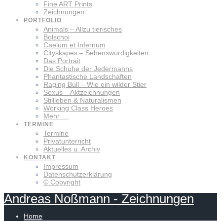
Fine ART Prints
Zeichnungen
PORTFOLIO
Animals – Allzu tierisches
Bolschoi
Caelum et Infernum
Cityskapes – Sehenswürdigkeiten
Das Portrait
Die Schuhe der Jedermanns
Phantastische Landschaften
Raging Bull – Wie ein wilder Stier
Sexus – Aktzeichnungen
Stillleben & Naturalismen
Working Class Heroes
Mehr …
TERMINE
Termine
Privatunterricht
Aktuelles u. Archiv
KONTAKT
Impressum
Datenschutzerklärung
© Copyright
Andreas
Noßmann
-
Zeichnungen
Home