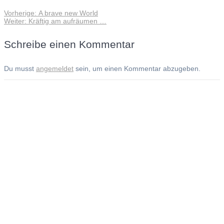
Vorheriger
Vorherige:
A brave new World
Beitragsnavigation
Nächster
Beitrag:
Weiter:
Kräftig am aufräumen …
Beitrag:
Schreibe einen Kommentar
Du musst
angemeldet
sein, um einen Kommentar abzugeben.
Andreas Noßmann - Zeichnungen
Seiteninformationen
Impressum
Datenschutzerklärung
© Copyright
Kontakt
© 2026 Andreas Noßmann - Zeichnungen