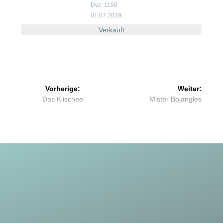
Dvz. 1190
01.07.2019
Verkauft
Beitragsnavigation
Vorherige:
Weiter:
Vorheriger
Nächster
Das Klischee
Mister Bojangles
Beitrag:
Beitrag: