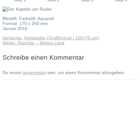
Bleistift, Farbstift, Aquarell
Format: 175 x 250 mm
Januar 2016
Vorheriger
Vorherige:
Highlander (Großformat / 100×70 cm)
Beitragsnavigation
Nächster
Beitrag:
Weiter:
Rancher – Weites Land
Beitrag:
Schreibe einen Kommentar
Du musst
angemeldet
sein, um einen Kommentar abzugeben.
Andreas Noßmann - Zeichnungen
Seiteninformationen
Impressum
Datenschutzerklärung
© Copyright
Kontakt
© 2026 Andreas Noßmann - Zeichnungen