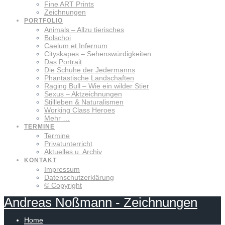
Fine ART Prints
Zeichnungen
PORTFOLIO
Animals – Allzu tierisches
Bolschoi
Caelum et Infernum
Cityskapes – Sehenswürdigkeiten
Das Portrait
Die Schuhe der Jedermanns
Phantastische Landschaften
Raging Bull – Wie ein wilder Stier
Sexus – Aktzeichnungen
Stillleben & Naturalismen
Working Class Heroes
Mehr …
TERMINE
Termine
Privatunterricht
Aktuelles u. Archiv
KONTAKT
Impressum
Datenschutzerklärung
© Copyright
Andreas
Noßmann
-
Zeichnungen
Home