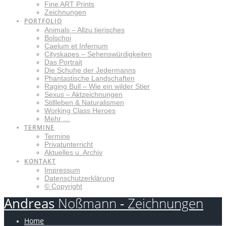
Fine ART Prints
Zeichnungen
PORTFOLIO
Animals – Allzu tierisches
Bolschoi
Caelum et Infernum
Cityskapes – Sehenswürdigkeiten
Das Portrait
Die Schuhe der Jedermanns
Phantastische Landschaften
Raging Bull – Wie ein wilder Stier
Sexus – Aktzeichnungen
Stillleben & Naturalismen
Working Class Heroes
Mehr …
TERMINE
Termine
Privatunterricht
Aktuelles u. Archiv
KONTAKT
Impressum
Datenschutzerklärung
© Copyright
Andreas
Noßmann
-
Zeichnungen
Home