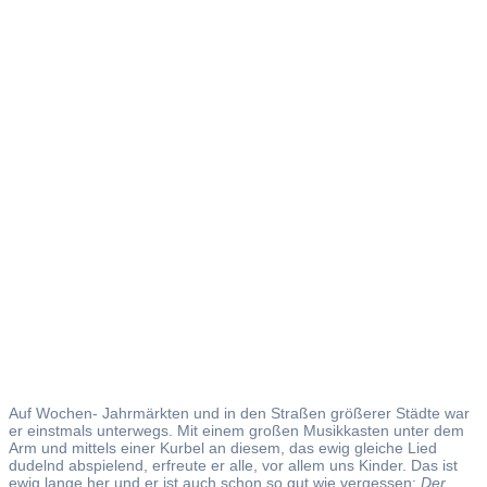
Der
Leierkast
Auf Wochen- Jahrmärkten und in den Straßen größerer Städte war
er einstmals unterwegs. Mit einem großen Musikkasten unter dem
Arm und mittels einer Kurbel an diesem, das ewig gleiche Lied
dudelnd abspielend, erfreute er alle, vor allem uns Kinder. Das ist
ewig lange her und er ist auch schon so gut wie vergessen:
Der