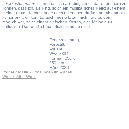
Leierkastenmann!
Ich meine mich allerdings noch daran erinnern zu
können, dass ich, als Kind, solch ein musikalisches Relikt auf einem
meiner ersten Kirmesgänge noch miterleben durfte und mir damals
keiner erklären konnte, auch meine Eltern nicht, wie es denn
möglich war, solch einem einfachen Kasten, eine Melodie zu
entlocken. Das weiß ich natürlich bis heute nicht …
Federzeichnung,
Farbstift,
Aquarell
Wvz. 5334
Format: 350 x
250 mm
März 2023
Vorheriger
Vorherige:
Die 7 Todsünden im Aufbau
Beitragsnavigation
Nächster
Beitrag:
Weiter:
After Work
Beitrag:
Andreas Noßmann - Zeichnungen
Seiteninformationen
Impressum
Datenschutzerklärung
© Copyright
Kontakt