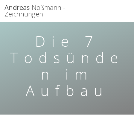
Zum
Andreas
Noßmann
-
Inhalt
Zeichnungen
springen
Die 7
Todsünde
n im
Aufbau