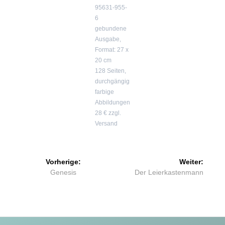
95631-955-
6
gebundene
Ausgabe,
Format: 27 x
20 cm
128 Seiten,
durchgängig
farbige
Abbildungen
28 € zzgl.
Versand
Beitragsnavigation
Vorherige:
Weiter:
Vorheriger
Nächster
Genesis
Der Leierkastenmann
Beitrag:
Beitrag: