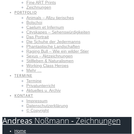
Fine ART Prints
Zeichnungen
PORTFOLIO
Animals – Allzu tierisches
Bolschoi
Caelum et Infernum
Cityskapes – Sehenswürdigkeiten
Das Portrait
Die Schuhe der Jedermanns
Phantastische Landschaften
Raging Bull – Wie ein wilder Stier
Sexus – Aktzeichnungen
Stillleben & Naturalismen
Working Class Heroes
Mehr …
TERMINE
Termine
Privatunterricht
Aktuelles u. Archiv
KONTAKT
Impressum
Datenschutzerklärung
© Copyright
Andreas
Noßmann
-
Zeichnungen
Home