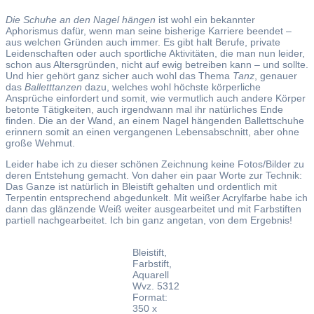
Die Schuhe an den Nagel hängen
ist wohl ein bekannter
Aphorismus dafür, wenn man seine bisherige Karriere beendet –
aus welchen Gründen auch immer. Es gibt halt Berufe, private
Leidenschaften oder auch sportliche Aktivitäten, die man nun leider,
schon aus Altersgründen, nicht auf ewig betreiben kann – und sollte.
Und hier gehört ganz sicher auch wohl das Thema
Tanz
, genauer
das
Balletttanzen
dazu, welches wohl höchste körperliche
Ansprüche einfordert und somit, wie vermutlich auch andere Körper
betonte Tätigkeiten, auch irgendwann mal ihr natürliches Ende
finden. Die an der Wand, an einem Nagel hängenden Ballettschuhe
erinnern somit an einen vergangenen Lebensabschnitt, aber ohne
große Wehmut.
Leider habe ich zu dieser schönen Zeichnung keine Fotos/Bilder zu
deren Entstehung gemacht. Von daher ein paar Worte zur Technik:
Das Ganze ist natürlich in Bleistift gehalten und ordentlich mit
Terpentin entsprechend abgedunkelt. Mit weißer Acrylfarbe habe ich
dann das glänzende Weiß weiter ausgearbeitet und mit Farbstiften
partiell nachgearbeitet. Ich bin ganz angetan, von dem Ergebnis!
Bleistift,
Farbstift,
Aquarell
Wvz. 5312
Format:
350 x