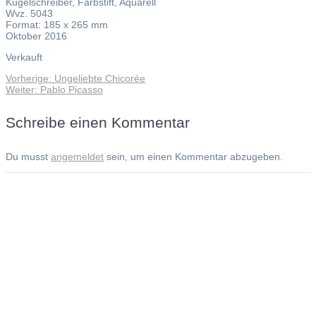
Kugelschreiber, Farbstift, Aquarell
Wvz. 5043
Format: 185 x 265 mm
Oktober 2016
Verkauft
Vorheriger
Vorherige:
Ungeliebte Chicorée
Beitragsnavigation
Nächster
Beitrag:
Weiter:
Pablo Picasso
Beitrag:
Schreibe einen Kommentar
Du musst
angemeldet
sein, um einen Kommentar abzugeben.
Andreas Noßmann - Zeichnungen
Seiteninformationen
Impressum
Datenschutzerklärung
© Copyright
Kontakt
© 2026 Andreas Noßmann - Zeichnungen