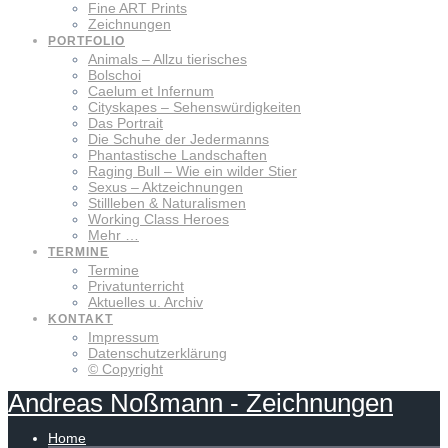
Fine ART Prints
Zeichnungen
PORTFOLIO
Animals – Allzu tierisches
Bolschoi
Caelum et Infernum
Cityskapes – Sehenswürdigkeiten
Das Portrait
Die Schuhe der Jedermanns
Phantastische Landschaften
Raging Bull – Wie ein wilder Stier
Sexus – Aktzeichnungen
Stillleben & Naturalismen
Working Class Heroes
Mehr …
TERMINE
Termine
Privatunterricht
Aktuelles u. Archiv
KONTAKT
Impressum
Datenschutzerklärung
© Copyright
Andreas
Noßmann
-
Zeichnungen
Home