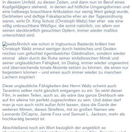
In diesem Umfeld, zu diesen Zeiten, und dann nun im Beruf eines
Kopfgeldjägers stehend, in denen auf höfliche Umgangsformen und
eine halbwegs brauchbare Artikulation nur wenig Wert gelegt wurde,
Derbheiten und deftige Fäkalsprache eher an der Tagesordnung
waren, wirkt Dr. King Schulz (Christoph Waltz) hier eher wie eine
völlig unbrauchbare Witzfigur, die somit natürlich, vor allem von
seinen steckbrieflich gesuchten Opfern, immer wieder maßlos
unterschätzt wird.
Ähnlich wie schon in Inglourious Basterds brilliert hier
Christoph Waltz erneut weniger durch hektisches und Gesten
reiches rum gefuchtel irgendwelcher Gliedmaßen, sondern wieder
einmal allein durch die Ruhe seiner einfallsreichen Mimik und
seiner unglaublichen Fähigkeit, im Dialog, immer wieder ungewohnt
und überraschende tonale Akzente setzen zu können, die einen nur
begeistern können – und einen auch immer wieder zu manchen
Lachern inspiriert.
Diese unglaubliche Fähigkeiten des Herrn Waltz scheint auch
Tarantino selber nicht gänzlich entgangen zu ein. So wirkt dieser
Film, in weiten Teilen, auch so, als wäre das ganze Drehbuch wie
auf ihn alleine hin perfekt zugeschnitten zu sein. Und dabei darf
man ja nun auch nicht außer Acht lassen, dass die Garde der
weiteren Mimen, dieses Streifens, mit so großen Namen wie
Leonardo DiCaprio, Jamie Foxx und Samuel L. Jackson, mehr als
hochkarätig besetzt ist.
Abschließend noch ein Wort bezüglich der angeblich so