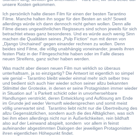
unsere Kosten gekommen.
Ich persönlich halte diesen Film für einen der besten Tarantino
Filme. Manche halten ihn sogar für den Besten an sich! Soweit
allerdings würde ich dann dennoch nicht gehen wollen. Denn alle
Filme dieses ungewöhnlichen Regisseurs sind schon jeweils für sich
betrachtet etwas ganz besonderes. Und es würde auch wenig Sinn
machen die Qualitäten seines „Pulp Fiction“ nun mit deren von
„Django Unchained“ gegen einander rechnen zu wollen. Denn
beides sind Filme, die völlig unabhängig voneinander, jeweils ihren
festen Platz in der Filmgeschichte haben oder im Falle dieses
neuen Streifens, ganz sicher haben werden.
Was macht aber diesen neuen Film nun wirklich so überaus
unterhaltsam, ja so einzigartig? Die Antwort ist eigentlich so simpel
wie genial – Tarantino bleibt wieder einmal mehr sich selber treu
und bedient sich auch hier wieder schon seiner allzu bekannten
Stilmittel der Groteske, in denen er seine Protagnisten immer wieder
in Situation auf ´s Parkett schickt oder in unvorhersehbare
Handlungen verstrickt, deren Entwicklung und Auflösung am Ende
im Grunde jed weder Vernunft wiedersprechen und somit meist
völlig unerwartet sind. Tarantino liebt nicht nur die Übertreibung des
allzu Gegensätzlichen, sondern auch die des Alltäglichen, was sich
bei ihm eben allerdings nicht nur in Äußerlichkeiten, rein bildhaft
also auf der Leinwand abspielt, sondern vor allem in feinst
aufeinander abgestimmten Dialogen der jeweiligen Protagonisten
ihren eigentlichen Höhepunkt findet.