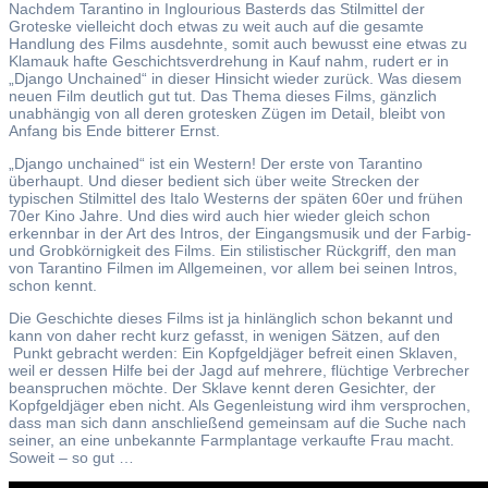
Nachdem Tarantino in Inglourious Basterds das Stilmittel der
Groteske vielleicht doch etwas zu weit auch auf die gesamte
Handlung des Films ausdehnte, somit auch bewusst eine etwas zu
Klamauk hafte Geschichtsverdrehung in Kauf nahm, rudert er in
„Django Unchained“ in dieser Hinsicht wieder zurück. Was diesem
neuen Film deutlich gut tut. Das Thema dieses Films, gänzlich
unabhängig von all deren grotesken Zügen im Detail, bleibt von
Anfang bis Ende bitterer Ernst.
„Django unchained“ ist ein Western! Der erste von Tarantino
überhaupt. Und dieser bedient sich über weite Strecken der
typischen Stilmittel des Italo Westerns der späten 60er und frühen
70er Kino Jahre. Und dies wird auch hier wieder gleich schon
erkennbar in der Art des Intros, der Eingangsmusik und der Farbig-
und Grobkörnigkeit des Films. Ein stilistischer Rückgriff, den man
von Tarantino Filmen im Allgemeinen, vor allem bei seinen Intros,
schon kennt.
Die Geschichte dieses Films ist ja hinlänglich schon bekannt und
kann von daher recht kurz gefasst, in wenigen Sätzen, auf den
Punkt gebracht werden: Ein Kopfgeldjäger befreit einen Sklaven,
weil er dessen Hilfe bei der Jagd auf mehrere, flüchtige Verbrecher
beanspruchen möchte. Der Sklave kennt deren Gesichter, der
Kopfgeldjäger eben nicht. Als Gegenleistung wird ihm versprochen,
dass man sich dann anschließend gemeinsam auf die Suche nach
seiner, an eine unbekannte Farmplantage verkaufte Frau macht.
Soweit – so gut …