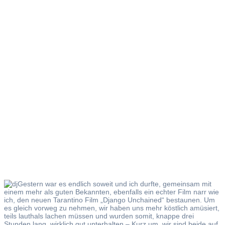
Django
Unchained
Gestern war es endlich soweit und ich durfte, gemeinsam mit
einem mehr als guten Bekannten, ebenfalls ein echter Film narr wie
ich, den neuen Tarantino Film „Django Unchained“ bestaunen. Um
es gleich vorweg zu nehmen, wir haben uns mehr köstlich amüsiert,
teils lauthals lachen müssen und wurden somit, knappe drei
Stunden lang, wirklich gut unterhalten – Kurz um, wir sind beide auf