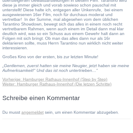
übersteigerten Gewaltdarstellungen in diesem Film. Tarantino wird
diese ja immer gleich und vorab sowieso schon pauschal mit
unterstellt! Diese halte ich, entgegen aller Unkenrufe, bei einem
ausgewiesenen 16er Film, noch für durchaus moderat und
vertretbar! In der Summe, mal abgesehen vom dem üblichen
Tarantino Showdown, bewegt sich das alles in einem noch recht
vertretbarem Rahmen, wenn auch einem im Detail dann mal klar
deutlich wird, was so ein Schuss aus einem Gewehr halt dann an
Folgen mit sich bringt. Ob man das alles dann nur als 16r
deklarieren sollte, muss Herrn Tarantino nun wirklich nicht weiter
interessieren.
Großes Kino von der ersten, bis zur letzten Minute!
„Gentlemen, zuerst hatten sie meine Neugier, jetzt haben sie meine
Aufmerksamkeit!“ Und das ist noch untertrieben…“
Vorheriger
Vorherige:
Hamburger Rathaus-Innenhof (Step by Step)
Beitragsnavigation
Nächster
Beitrag:
Weiter:
Hamburger Rathaus-Innenhof (Die letzen Schritte)
Beitrag:
Schreibe einen Kommentar
Du musst
angemeldet
sein, um einen Kommentar abzugeben.
Andreas Noßmann - Zeichnungen