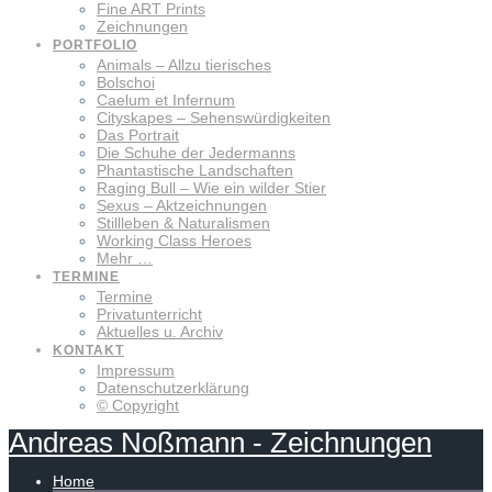
Fine ART Prints
Zeichnungen
PORTFOLIO
Animals – Allzu tierisches
Bolschoi
Caelum et Infernum
Cityskapes – Sehenswürdigkeiten
Das Portrait
Die Schuhe der Jedermanns
Phantastische Landschaften
Raging Bull – Wie ein wilder Stier
Sexus – Aktzeichnungen
Stillleben & Naturalismen
Working Class Heroes
Mehr …
TERMINE
Termine
Privatunterricht
Aktuelles u. Archiv
KONTAKT
Impressum
Datenschutzerklärung
© Copyright
Andreas
Noßmann
-
Zeichnungen
Home