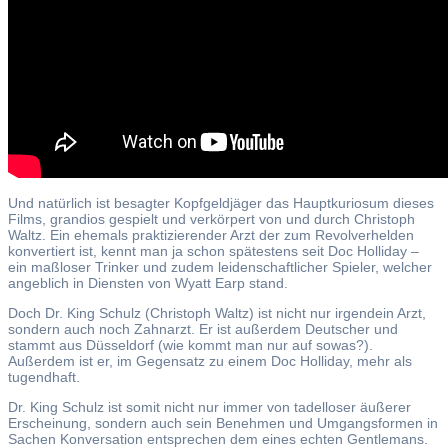
Und natürlich ist besagter Kopfgeldjäger das Hauptkuriosum dieses
Films, grandios gespielt und verkörpert von und durch Christoph
Waltz. Ein ehemals praktizierender Arzt der zum Revolverhelden
konvertiert ist, kennt man ja schon spätestens seit Doc Holliday –
ein maßloser Trinker und zudem leidenschaftlicher Spieler, welcher
angeblich in Diensten von Wyatt Earp stand.
Doch Dr. King Schulz (Christoph Waltz) ist nicht nur irgendein Arzt,
sondern auch noch Zahnarzt. Er ist außerdem Deutscher und
stammt aus Düsseldorf (wie kommt man nur auf sowas?).
Außerdem ist er, im Gegensatz zu einem Doc Holliday, mehr als
tugendhaft.
Dr. King Schulz ist somit nicht nur immer von tadelloser äußerer
Erscheinung, sondern auch sein Benehmen und Umgangsformen in
Sachen Konversation entsprechen dem eines echten Gentlemans.