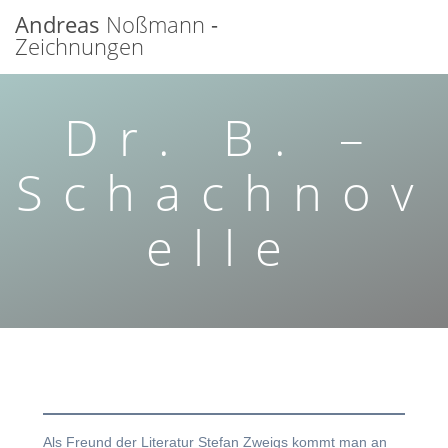
Zum
Andreas
Noßmann
-
Inhalt
Zeichnungen
springen
Dr. B. –
Schachnov
elle
Als Freund der Literatur Stefan Zweigs kommt man an