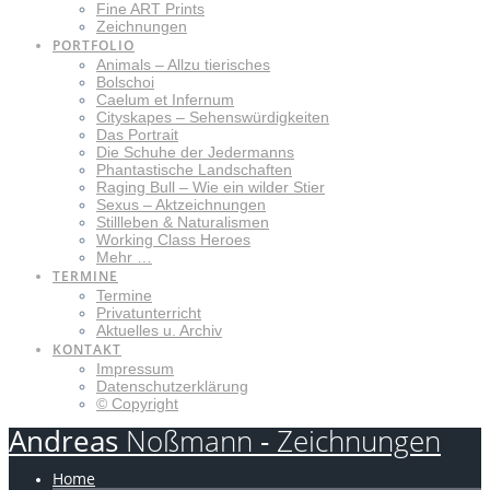
Fine ART Prints
Zeichnungen
PORTFOLIO
Animals – Allzu tierisches
Bolschoi
Caelum et Infernum
Cityskapes – Sehenswürdigkeiten
Das Portrait
Die Schuhe der Jedermanns
Phantastische Landschaften
Raging Bull – Wie ein wilder Stier
Sexus – Aktzeichnungen
Stillleben & Naturalismen
Working Class Heroes
Mehr …
TERMINE
Termine
Privatunterricht
Aktuelles u. Archiv
KONTAKT
Impressum
Datenschutzerklärung
© Copyright
Andreas
Noßmann
-
Zeichnungen
Home