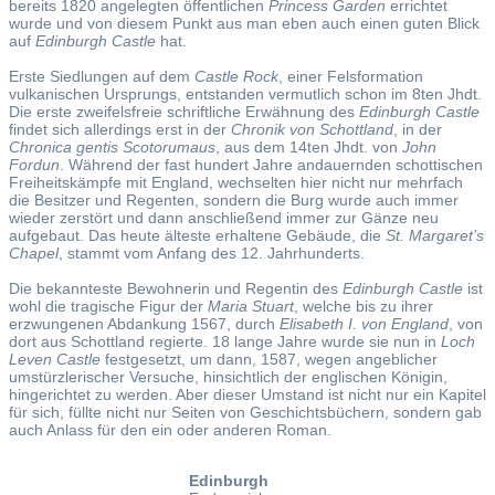
bereits 1820 angelegten öffentlichen
Princess Garden
errichtet
wurde und von diesem Punkt aus man eben auch einen guten Blick
auf
Edinburgh
Castle
hat.
Erste Siedlungen auf dem
Castle Rock
, einer Felsformation
vulkanischen Ursprungs, entstanden vermutlich schon im 8ten Jhdt.
Die erste zweifelsfreie schriftliche Erwähnung des
Edinburgh Castle
findet sich allerdings erst in der
Chronik von Schottland
, in der
Chronica gentis Scotorumaus
, aus dem 14ten Jhdt. von
John
Fordun
. Während der fast hundert Jahre andauernden schottischen
Freiheitskämpfe mit England, wechselten hier nicht nur mehrfach
die Besitzer und Regenten, sondern die Burg wurde auch immer
wieder zerstört und dann anschließend immer zur Gänze neu
aufgebaut. Das heute älteste erhaltene Gebäude, die
St. Margaret’s
Chapel
, stammt vom Anfang des 12. Jahrhunderts.
Die bekannteste Bewohnerin und Regentin des
Edinburgh Castle
ist
wohl die tragische Figur der
Maria Stuart
, welche bis zu ihrer
erzwungenen Abdankung 1567, durch
Elisabeth I. von England
, von
dort aus Schottland regierte. 18 lange Jahre wurde sie nun in
Loch
Leven Castle
festgesetzt, um dann, 1587, wegen angeblicher
umstürzlerischer Versuche, hinsichtlich der englischen Königin,
hingerichtet zu werden. Aber dieser Umstand ist nicht nur ein Kapitel
für sich, füllte nicht nur Seiten von Geschichtsbüchern, sondern gab
auch Anlass für den ein oder anderen Roman.
Edinburgh