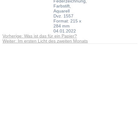
Federzeichnung,
Farbstift,
Aquarell
Dvz. 1557
Format: 215 x
284 mm
04.01.2022
Vorheriger
Vorherige:
Was ist das für ein Papier?
Beitragsnavigation
Nächster
Beitrag:
Weiter:
Im ersten Licht des zweiten Monats
Beitrag:
Andreas Noßmann - Zeichnungen
Seiteninformationen
Impressum
Datenschutzerklärung
© Copyright
Kontakt
© 2026 Andreas Noßmann - Zeichnungen