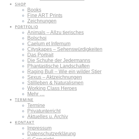
SHOP
Books
Fine ART Prints
Zeichnungen
PORTFOLIO
Animals – Allzu tierisches
Bolschoi
Caelum et Infernum
Cityskapes – Sehenswürdigkeiten
Das Portrait
Die Schuhe der Jedermanns
Phantastische Landschaften
Raging Bull – Wie ein wilder Stier
Sexus – Aktzeichnungen
Stillleben & Naturalismen
Working Class Heroes
Mehr …
TERMINE
Termine
Privatunterricht
Aktuelles u. Archiv
KONTAKT
Impressum
Datenschutzerklärung