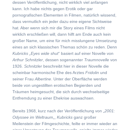
dessen Veröffentlichung, nicht wirklich viel anfangen
kann. Ich habe nichts gegen Erotik oder gar
pornografischen Elementen in Filmen, natürlich wissend,
dass vermutlich ein jeder dazu eine eigene Sichtweise
hat. Aber wenn sich mir die Story eines Films nicht
wirklich erschließen will, dann hilft am Ende auch kein
großer Name, um eine für mich misslungene Umsetzung
eines an sich klassischen Themas schön zu reden. Denn
Kubricks „Eyes wide shut
“ basiert auf einer Novelle von
Arthur Schnitzler
, dessen sogenannter
Traumnovelle
von
1926.
Schnitzler
beschreibt hier in dieser Novelle die
scheinbar harmonische Ehe des Arztes
Fridolin
und
seiner Frau
Albertine
. Unter der Oberfläche werden
beide von ungestillten erotischen Begierden und
Träumen heimgesucht, die sich durch wechselseitige
Entfremdung zu einer Ehekrise auswachsen.
Bereits 1968, kurz nach der Veröffentlichung von „
2001:
Odyssee im Weltraum
„,
Kubricks
ganz großer
Meilenstein der Filmgeschichte, feilte er immer wieder an