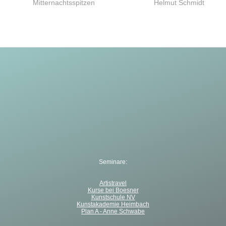
Vorheriger
Nächster
Mitternachtsspitzen
Helmut Schmidt
Beitrag:
Beitrag:
Seminare:
Artistravel
Kurse bei Boesner
Kunstschule NV
Kunstakademie Heimbach
Plan A - Anne Schwabe