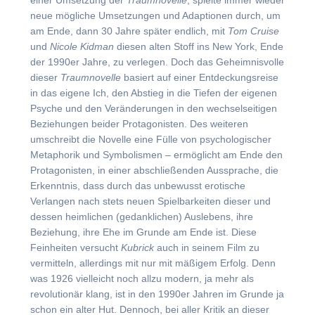
einer Umsetzung der
Traumnovelle
, spielte immer wieder
neue mögliche Umsetzungen und Adaptionen durch, um
am Ende, dann 30 Jahre später endlich, mit
Tom Cruise
und
Nicole Kidman
diesen alten Stoff ins New York, Ende
der 1990er Jahre, zu verlegen. Doch das Geheimnisvolle
dieser
Traumnovelle
basiert auf einer Entdeckungsreise
in das eigene Ich, den Abstieg in die Tiefen der eigenen
Psyche und den Veränderungen in den wechselseitigen
Beziehungen beider Protagonisten. Des weiteren
umschreibt die Novelle eine Fülle von psychologischer
Metaphorik und Symbolismen – ermöglicht am Ende den
Protagonisten, in einer abschließenden Aussprache, die
Erkenntnis, dass durch das unbewusst erotische
Verlangen nach stets neuen Spielbarkeiten dieser und
dessen heimlichen (gedanklichen) Auslebens, ihre
Beziehung, ihre Ehe im Grunde am Ende ist. Diese
Feinheiten versucht
Kubrick
auch in seinem Film zu
vermitteln, allerdings mit nur mit mäßigem Erfolg. Denn
was 1926 vielleicht noch allzu modern, ja mehr als
revolutionär klang, ist in den 1990er Jahren im Grunde ja
schon ein alter Hut. Dennoch, bei aller Kritik an dieser