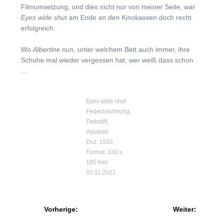
Filmumsetzung, und dies nicht nur von meiner Seite, war
Eyes wide shut
am Ende an den Kinokassen doch recht
erfolgreich.
Wo
Albertine
nun, unter welchem Bett auch immer, ihre
Schuhe mal wieder vergessen hat, wer weiß dass schon
…
Eyes wide shut
Federzeichnung,
Farbstift,
Aquarell
Dvz. 1530
Format: 330 x
185 mm
01.11.2021
Beitragsnavigation
Vorherige:
Weiter: