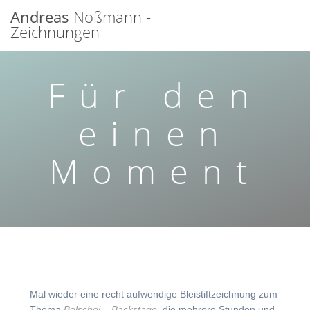
Zum
Andreas
Noßmann
-
Inhalt
Zeichnungen
springen
Für den
einen
Moment
Mal wieder eine recht aufwendige Bleistiftzeichnung zum
Thema
Bolschoi – Backstage
, die mehrere Stunden und