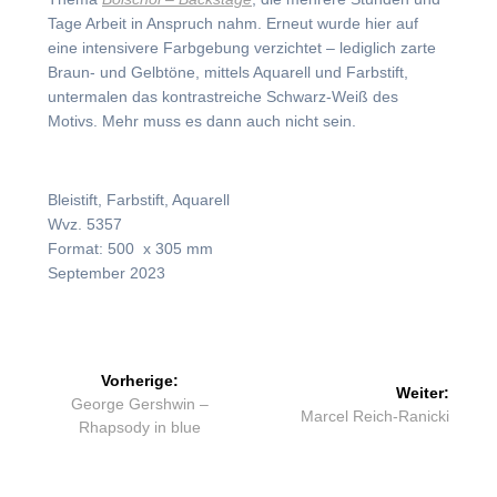
Tage Arbeit in Anspruch nahm. Erneut wurde hier auf
eine intensivere Farbgebung verzichtet – lediglich zarte
Braun- und Gelbtöne, mittels Aquarell und Farbstift,
untermalen das kontrastreiche Schwarz-Weiß des
Motivs. Mehr muss es dann auch nicht sein.
Bleistift, Farbstift, Aquarell
Wvz. 5357
Format: 500 x 305 mm
September 2023
Beitragsnavigation
Vorherige:
Weiter:
Vorheriger
George Gershwin –
Nächster
Marcel Reich-Ranicki
Beitrag:
Rhapsody in blue
Beitrag: