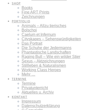
SHOP
Books
Fine ART Prints
Zeichnungen
PORTFOLIO
Animals – Allzu tierisches
Bolschoi
Caelum et Infernum
Cityskapes – Sehenswürdigkeiten
Das Portrait
Die Schuhe der Jedermanns
Phantastische Landschaften
Raging Bull – Wie ein wilder Stier
Sexus – Aktzeichnungen
Stillleben & Naturalismen
Working Class Heroes
Mehr …
TERMINE
Termine
Privatunterricht
Aktuelles u. Archiv
KONTAKT
Impressum
Datenschutzerklärung