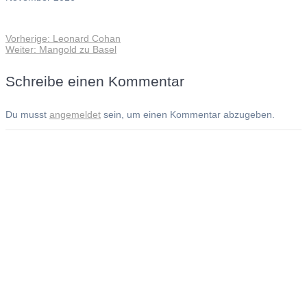
Vorheriger
Vorherige:
Leonard Cohan
Beitragsnavigation
Nächster
Beitrag:
Weiter:
Mangold zu Basel
Beitrag:
Schreibe einen Kommentar
Du musst
angemeldet
sein, um einen Kommentar abzugeben.
Andreas Noßmann - Zeichnungen
Seiteninformationen
Impressum
Datenschutzerklärung
© Copyright
Kontakt
© 2026 Andreas Noßmann - Zeichnungen