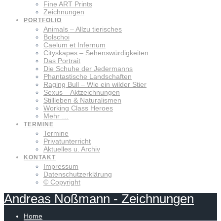
Fine ART Prints
Zeichnungen
PORTFOLIO
Animals – Allzu tierisches
Bolschoi
Caelum et Infernum
Cityskapes – Sehenswürdigkeiten
Das Portrait
Die Schuhe der Jedermanns
Phantastische Landschaften
Raging Bull – Wie ein wilder Stier
Sexus – Aktzeichnungen
Stillleben & Naturalismen
Working Class Heroes
Mehr …
TERMINE
Termine
Privatunterricht
Aktuelles u. Archiv
KONTAKT
Impressum
Datenschutzerklärung
© Copyright
Andreas
Noßmann
-
Zeichnungen
Home