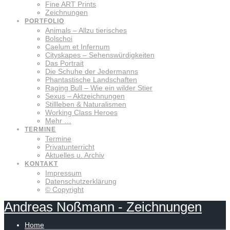
Fine ART Prints
Zeichnungen
PORTFOLIO
Animals – Allzu tierisches
Bolschoi
Caelum et Infernum
Cityskapes – Sehenswürdigkeiten
Das Portrait
Die Schuhe der Jedermanns
Phantastische Landschaften
Raging Bull – Wie ein wilder Stier
Sexus – Aktzeichnungen
Stillleben & Naturalismen
Working Class Heroes
Mehr …
TERMINE
Termine
Privatunterricht
Aktuelles u. Archiv
KONTAKT
Impressum
Datenschutzerklärung
© Copyright
Andreas
Noßmann
-
Zeichnungen
Home