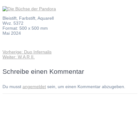
Bleistift, Farbstift, Aquarell
Wvz. 5372
Format: 500 x 500 mm
Mai 2024
Vorheriger
Vorherige:
Duo Infernalis
Beitragsnavigation
Nächster
Beitrag:
Weiter:
W A R II.
Beitrag:
Schreibe einen Kommentar
Du musst
angemeldet
sein, um einen Kommentar abzugeben.
Andreas Noßmann - Zeichnungen
Seiteninformationen
Impressum
Datenschutzerklärung
© Copyright