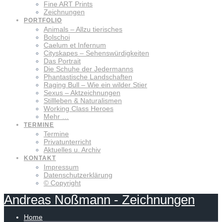
Fine ART Prints
Zeichnungen
PORTFOLIO
Animals – Allzu tierisches
Bolschoi
Caelum et Infernum
Cityskapes – Sehenswürdigkeiten
Das Portrait
Die Schuhe der Jedermanns
Phantastische Landschaften
Raging Bull – Wie ein wilder Stier
Sexus – Aktzeichnungen
Stillleben & Naturalismen
Working Class Heroes
Mehr …
TERMINE
Termine
Privatunterricht
Aktuelles u. Archiv
KONTAKT
Impressum
Datenschutzerklärung
© Copyright
Andreas
Noßmann
-
Zeichnungen
Home