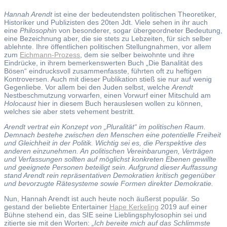
Hannah Arendt
ist eine der bedeutendsten politischen Theoretiker,
Historiker und Publizisten des 20ten Jdt. Viele sehen in ihr auch
eine
Philosophin
von besonderer, sogar übergeordneter Bedeutung,
eine Bezeichnung aber, die sie stets zu Lebzeiten, für sich selber
ablehnte. Ihre öffentlichen politischen Stellungnahmen, vor allem
zum
Eichmann-Prozess
, dem sie selber beiwohnte und ihre
Eindrücke, in ihrem bemerkenswerten Buch „Die Banalität des
Bösen“ eindrucksvoll zusammenfasste, führten oft zu heftigen
Kontroversen. Auch mit dieser Publikation stieß sie nur auf wenig
Gegenliebe. Vor allem bei den Juden selbst, welche
Arendt
Nestbeschmutzung vorwarfen, einen Vorwurf einer Mitschuld am
Holocaust
hier in diesem Buch herauslesen wollen zu können,
welches sie aber stets vehement bestritt.
Arendt vertrat ein Konzept von „Pluralität“ im politischen Raum.
Demnach bestehe zwischen den Menschen eine potentielle Freiheit
und Gleichheit in der Politik. Wichtig sei es, die Perspektive des
anderen einzunehmen. An politischen Vereinbarungen, Verträgen
und Verfassungen sollten auf möglichst konkreten Ebenen gewillte
und geeignete Personen beteiligt sein. Aufgrund dieser Auffassung
stand Arendt rein repräsentativen Demokratien kritisch gegenüber
und bevorzugte Rätesysteme sowie Formen direkter Demokratie.
Nun, Hannah Arendt ist auch heute noch äußerst populär. So
gestand der beliebte Entertainer
Hape Kerkeling
2019 auf einer
Bühne stehend ein, das SIE seine Lieblingsphylosophin sei und
zitierte sie mit den Worten:
„Ich bereite mich auf das Schlimmste