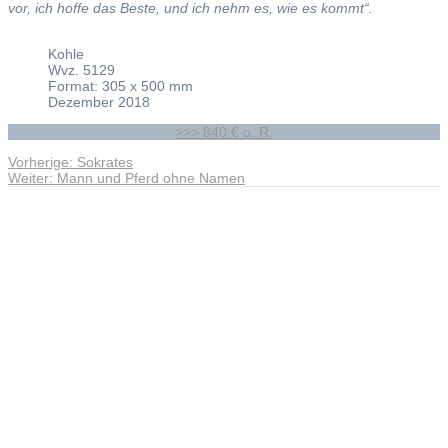
vor, ich hoffe das Beste, und ich nehm es, wie es kommt“.
Kohle
Wvz. 5129
Format: 305 x 500 mm
Dezember 2018
>>> 840 € o. R.
Vorheriger
Vorherige:
Sokrates
Beitragsnavigation
Nächster
Beitrag:
Weiter:
Mann und Pferd ohne Namen
Beitrag:
Andreas Noßmann - Zeichnungen
Seiteninformationen
Impressum
Datenschutzerklärung
© Copyright
Kontakt
© 2026 Andreas Noßmann - Zeichnungen