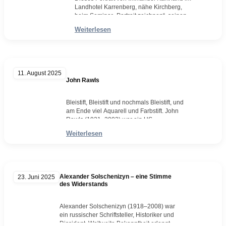
Landhotel Karrenberg, nähe Kirchberg,
beim Seminar „Portrait zeichnen“, seinen
Anfang, um den Teilnehmern erneut zu
Weiterlesen
verdeutlichen, wie man eigentlich beginnt
und wie man sich – so nach und nach –
langsam an den Protagonisten
heranarbeitet. Leider habe ich es dieses
Mal versäumt reichlich Step-by-Step Fotos
11. August 2025
zu machen, aber…
John Rawls
Weiterlesen
Bleistift, Bleistift und nochmals Bleistift, und
am Ende viel Aquarell und Farbstift. John
Rawls (1921–2002) war ein US-
amerikanischer Philosoph und einer der
Weiterlesen
einflussreichsten Denker der politischen
Philosophie des 20. Jahrhunderts. Als
Professor an der Harvard University prägte
er mit seinem Hauptwerk A Theory of
Justice (1971) die Debatte über soziale
Alexander Solschenizyn – eine Stimme
23. Juni 2025
Gerechtigkeit nachhaltig. Im Zentrum
des Widerstands
seiner…
Weiterlesen
Alexander Solschenizyn (1918–2008) war
ein russischer Schriftsteller, Historiker und
Dissident. Weltweite Bekanntheit erlangte