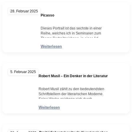
durfte. Denken war ein Werkzeug, um die
Welt zu verstehen, um sie zu verbessern,
28. Februar 2025
um den Menschen zu…
Picasso
Weiterlesen
Dieses Portrait ist das sechste in einer
Reihe, welches ich in Seminaren zum
Thema Portraitzeichnen, in einer Art
Vorführ- und Mitmachaktion, für die
Weiterlesen
Teilnehmer entwickelt habe. Nach Konrad
Adenauer, Günter Grass, Mick Jagger,
Hermann Hesse und Robert Musil, war es
nun Pablo Picasso, welcher den
Entwicklungsprozess und Aufwand einer
5. Februar 2025
solchen Arbeit allen verdeutlichen sollte.
Robert Musil – Ein Denker in der Literatur
Dieses…
Weiterlesen
Robert Musil zählt zu den bedeutendsten
Schriftstellern der literarischen Moderne.
Seine Werke zeichnen sich durch
intellektuelle Schärfe, psychologische
Weiterlesen
Tiefgründigkeit und eine präzise
Gesellschaftsanalyse aus. Dennoch blieb
ihm zu Lebzeiten breite Anerkennung
versagt. Ein bitteres Schicksal allzu vieler,
heute namhafter Künstler. Ein Leben