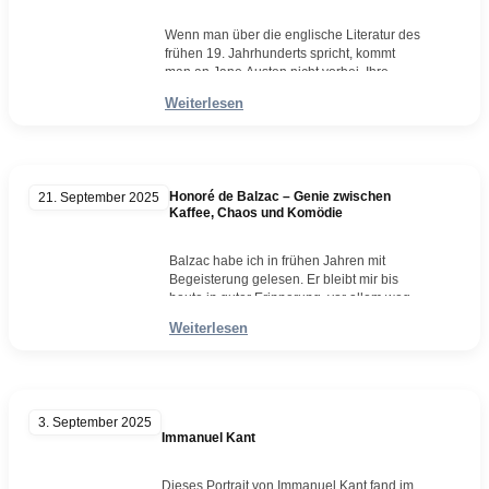
zur Zurückgezogenheit, die…
Weiterlesen
Wenn man über die englische Literatur des
frühen 19. Jahrhunderts spricht, kommt
man an Jane Austen nicht vorbei. Ihre
Romane gehören längst zum Kanon, doch
Weiterlesen
ihre Bedeutung reicht weit über die
literarische Qualität hinaus. Austen war
eine Frau, die in einer Zeit schrieb, in der
Frauen kaum öffentliche Rollen einnahmen
und deren Lebensweg fast
Honoré de Balzac – Genie zwischen
21. September 2025
ausschließlich…
Kaffee, Chaos und Komödie
Weiterlesen
Balzac habe ich in frühen Jahren mit
Begeisterung gelesen. Er bleibt mir bis
heute in guter Erinnerung, vor allem wegen
seiner überaus amüsanten literarischen
Weiterlesen
Spitzfindigkeiten. Er war für mich natürlich
nicht nur ein hoch interessanter Literat,
sondern auch eine schillernde
Persönlichkeit mit einem Lebensstil, der so
exzentrisch war wie manche seiner
3. September 2025
Romanfiguren. Geboren 1799, gilt…
Immanuel Kant
Weiterlesen
Dieses Portrait von Immanuel Kant fand im