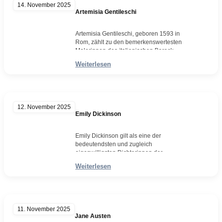
14. November 2025
Autorin, die mit…
Artemisia Gentileschi
Weiterlesen
Artemisia Gentileschi, geboren 1593 in
Rom, zählt zu den bemerkenswertesten
Malerinnen des italienischen Barock.
Schon als Tochter des Malers Orazio
Weiterlesen
Gentileschi kam sie früh mit der Kunst in
Berührung und entwickelte ein Talent, das
sie bald über die Grenzen des familiären
Ateliers hinaus bekannt machte. In einer
Epoche, in der Frauen kaum Zugang zu
12. November 2025
akademischer…
Emily Dickinson
Weiterlesen
Emily Dickinson gilt als eine der
bedeutendsten und zugleich
eigenwilligsten Dichterinnen der
amerikanischen Literatur. Ihr Werk fasziniert
Weiterlesen
bis heute durch eine radikale
Eigenständigkeit, die sie von den
literarischen Konventionen ihrer Zeit
abhebt. Geboren 1830 in Amherst,
Massachusetts, verbrachte sie nahezu ihr
11. November 2025
gesamtes Leben in dieser Kleinstadt.
Jane Austen
Schon früh entwickelte sie eine Neigung