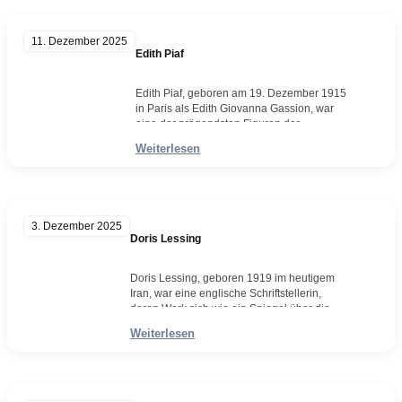
weitere dreißig Jahre auf sich warten. Nur
wenige besaßen ein Telefon, und ein…
11. Dezember 2025
Weiterlesen
Edith Piaf
Edith Piaf, geboren am 19. Dezember 1915
in Paris als Edith Giovanna Gassion, war
eine der prägendsten Figuren der
französischen Musikgeschichte und gilt bis
Weiterlesen
heute als Inbegriff des Chansons. Ihr Leben
war von Anfang an von Gegensätzen
geprägt: Armut und Ruhm, Krankheit und
Leidenschaft, Tragik und Triumph. Schon
die Legenden um ihre Geburt –
3. Dezember 2025
angeblich…
Doris Lessing
Weiterlesen
Doris Lessing, geboren 1919 im heutigem
Iran, war eine englische Schriftstellerin,
deren Werk sich wie ein Spiegel über die
Brüche und Spannungen des 20.
Weiterlesen
Jahrhunderts legte. Als sie 2007 den
Nobelpreis für Literatur erhielt, war dies
nicht nur eine späte Anerkennung ihres
jahrzehntelangen Schaffens, sondern auch
ein Signal: Die Akademie würdigte eine