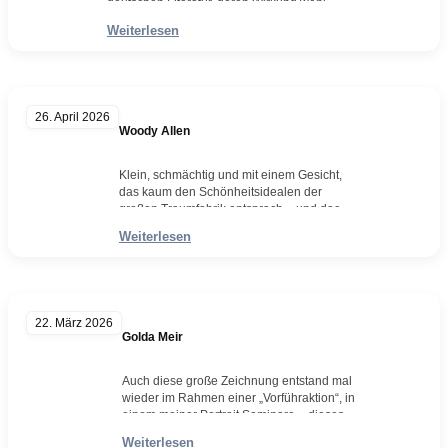
deutschen Literatur, deren Wirkung weniger
aus literarischer Pose als aus gelebter
Weiterlesen
Konsequenz entsteht. Sein berühmtester
Text, der Spaziergang nach Syrakus im
Jahre 1802, ist nicht nur ein Reisebericht,
sondern ein Manifest der
Selbstbestimmung. Seume bricht darin mit
26. April 2026
allen Konventionen seiner Zeit: Er reist
Woody Allen
zu…
Weiterlesen
Klein, schmächtig und mit einem Gesicht,
das kaum den Schönheitsidealen der
großen Traumfabrik entsprach – und doch
wurde er zu einer ihrer markantesten
Weiterlesen
Stimmen: Woody Allen, geboren 1935 in
New York, machte sich als Regisseur,
Schauspieler und Autor zahlreicher
feinsinniger Komödien einen unsterblichen
Namen. Seine Filme tarnten sich gerne als
22. März 2026
leichte Unterhaltung, während sie in…
Golda Meir
Weiterlesen
Auch diese große Zeichnung entstand mal
wieder im Rahmen einer „Vorführaktion“, in
einem meiner Portrait Seminare – dieses
mal in Kleinich, im Landhaus Arnoth. Golda
Weiterlesen