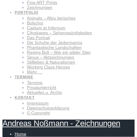
Fine ART Prints
Zeichnungen
PORTFOLIO
Animals – Allzu tierisches
Bolschoi
Caelum et Infernum
Cityskapes – Sehenswürdigkeiten
Das Portrait
Die Schuhe der Jedermanns
Phantastische Landschaften
Raging Bull – Wie ein wilder Stier
Sexus – Aktzeichnungen
Stillleben & Naturalismen
Working Class Heroes
Mehr …
TERMINE
Termine
Privatunterricht
Aktuelles u. Archiv
KONTAKT
Impressum
Datenschutzerklärung
© Copyright
Andreas
Noßmann
-
Zeichnungen
Home