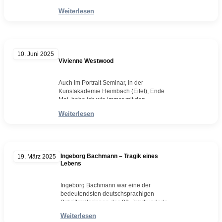
er durch sein Werk Ein Tag im Leben des
Weiterlesen
Iwan Denissowitsch (1962), in dem er das
Leben in einem sowjetischen Arbeitslager
schilderte – basierend auf eigenen
Erfahrungen. Sein Hauptwerk, Der Archipel
Gulag (1973), gilt als schonungslose
10. Juni 2025
Abrechnung mit dem sowjetischen
Vivienne Westwood
Lagersystem und…
Weiterlesen
Auch im Portrait Seminar, in der
Kunstakademie Heimbach (Eifel), Ende
Mai, habe ich wie immer mit den
Teilnehmern auch ein gemeinsames
Weiterlesen
Portrait angefangen um die immer
wiederkehrende Frage anschaulich zu
demonstrieren: Wie fängt man eigentlich
an? Dieses Mal war es die Punk und
Modeikone Vivienne Westwood. Natürlich
Ingeborg Bachmann – Tragik eines
19. März 2025
habe ich dieses übergroße Portrait dann zu
Lebens
Hause,…
Weiterlesen
Ingeborg Bachmann war eine der
bedeutendsten deutschsprachigen
Schriftstellerinnen des 20. Jahrhunderts –
eine Stimme voller Zartheit und Schmerz,
Weiterlesen
voller Sehnsucht und radikaler