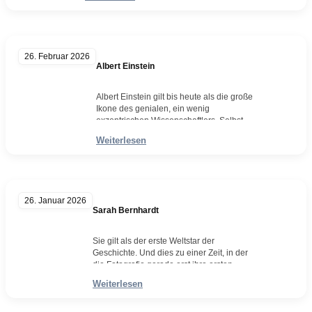
Meir war eine der ungewöhnlichsten
politischen Figuren des 20. Jahrhunderts:
eine Frau mit der Ausstrahlung einer
warmherzigen Großmutter, die zugleich als
kompromisslose Staatsfrau auftrat. 1898 in
26. Februar 2026
Kiew geboren und in Milwaukee…
Albert Einstein
Weiterlesen
Albert Einstein gilt bis heute als die große
Ikone des genialen, ein wenig
exzentrischen Wissenschaftlers. Selbst
Menschen, die seine Theorien nicht
Weiterlesen
ansatzweise verstehen, erkennen sein
Gesicht sofort. Seine Relativitätstheorie –
jene fundamentale Neuordnung von Raum,
Zeit und Gravitation – brachte ihm zwar
NICHT den Nobelpreis ein; ausgezeichnet
26. Januar 2026
wurde er 1921 für die Erklärung des
Sarah Bernhardt
photoelektrischen…
Weiterlesen
Sie gilt als der erste Weltstar der
Geschichte. Und dies zu einer Zeit, in der
die Fotografie gerade erst ihre ersten
Gehversuche machte und es noch ein
Weiterlesen
halbes Jahrhundert dauern sollte, bis
bewegte Bilder das Kino überhaupt
ermöglichten. Das Fernsehen ließ noch