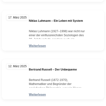
Wahrheitssuche. Geboren am 25. Juni
1926 in Klagenfurt, wuchs sie in einer Welt
auf, die bald von den Schrecken des
Nationalsozialismus überzogen wurde.
17. März 2025
Diese Erfahrung prägte ihre Sprache, ihre
Niklas Luhmann – Ein Leben mit System
Gedanken, ihr ganzes Werk.…
Weiterlesen
Niklas Luhmann (1927–1998) war nicht nur
einer der einflussreichsten Soziologen des
20. Jahrhunderts, sondern auch ein
brillanter Denker, der die Art und Weise,
Weiterlesen
wie wir Gesellschaft verstehen,
revolutionierte. Mit seiner Systemtheorie
entwarf er ein einzigartiges Modell, das die
Welt als Netzwerk aus Kommunikation
begreift – eine Idee, die bis heute fasziniert
12. März 2025
und herausfordert. Ein Leben…
Bertrand Russell – Der Unbequeme
Weiterlesen
Bertrand Russell (1872-1970),
Mathematiker und Begründer der
analytischen Philosophie, war ein Mensch,
der das Denken liebte – aber nicht um des
Weiterlesen
Denkens willen. Für ihn war es keine
trockene Übung, keine akademische
Disziplin, die in Bibliotheken verstauben