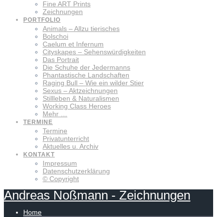
Fine ART Prints
Zeichnungen
PORTFOLIO
Animals – Allzu tierisches
Bolschoi
Caelum et Infernum
Cityskapes – Sehenswürdigkeiten
Das Portrait
Die Schuhe der Jedermanns
Phantastische Landschaften
Raging Bull – Wie ein wilder Stier
Sexus – Aktzeichnungen
Stillleben & Naturalismen
Working Class Heroes
Mehr …
TERMINE
Termine
Privatunterricht
Aktuelles u. Archiv
KONTAKT
Impressum
Datenschutzerklärung
© Copyright
Andreas
Noßmann
-
Zeichnungen
Home