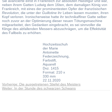
Sie avancierte einst in Frankreich zur absoluten Hassfigur und war,
neben ihrem Gatten Ludwig dem 16ten, dem damaligen König von
Frankreich, mit eines der prominentesten Opfer der
französischen
Revolution
, die unter der
Guillotine
ihr Leben lassen mussten, ihren
Kopf verloren. Ironischerweise hatte ihr technikaffiner Gatte selber
noch zuvor an der Optimierung dieser neuen Tötungsmaschine
mitgearbeitet, den Gedanken eingebracht, es sei sinnvoller die
Klinge des abfallenden Messers abzuschrägen, um die Effektivität
des Fallbeils zu erhöhen.
Hochzeitsschuh
der Marie
Antoinette
Federzeichnung,
Farbstift,
Aquarell
Dvz. 1415
Format: 210 x
330 mm
22.11.2020
Vorheriger
Vorherige:
Die ausgetretenen Stiefel des Meisters
Beitragsnavigation
Nächster
Beitrag:
Weiter:
In der Stunde des schwarzen Schwans
Beitrag:
Andreas Noßmann - Zeichnungen
Seiteninformationen