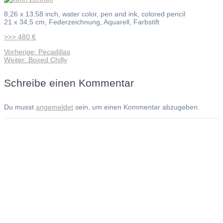
8,26 x 13,58 inch, water color, pen and ink, colored pencil
21 x 34,5 cm, Federzeichnung, Aquarell, Farbstift
>>> 480 €
Vorheriger
Vorherige:
Pecadillas
Beitragsnavigation
Nächster
Beitrag:
Weiter:
Boxed Chilly
Beitrag:
Schreibe einen Kommentar
Du musst
angemeldet
sein, um einen Kommentar abzugeben.
Andreas Noßmann - Zeichnungen
Seiteninformationen
Impressum
Datenschutzerklärung
© Copyright
Kontakt
© 2026 Andreas Noßmann - Zeichnungen