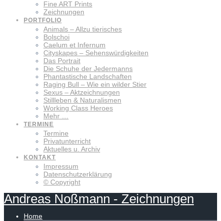
Fine ART Prints
Zeichnungen
PORTFOLIO
Animals – Allzu tierisches
Bolschoi
Caelum et Infernum
Cityskapes – Sehenswürdigkeiten
Das Portrait
Die Schuhe der Jedermanns
Phantastische Landschaften
Raging Bull – Wie ein wilder Stier
Sexus – Aktzeichnungen
Stillleben & Naturalismen
Working Class Heroes
Mehr …
TERMINE
Termine
Privatunterricht
Aktuelles u. Archiv
KONTAKT
Impressum
Datenschutzerklärung
© Copyright
Andreas
Noßmann
-
Zeichnungen
Home