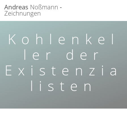
Zum
Andreas
Noßmann
-
Inhalt
Zeichnungen
springen
Kohlenkel
ler der
Existenzia
listen