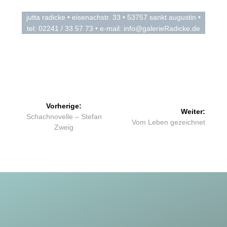
jutta radicke • eisenachstr. 33 • 53757 sankt augustin •
tel: 02241 / 33 57 73 • e-mail: info@galerieRadicke.de
Beitragsnavigation
Vorherige:
Weiter:
Vorheriger
Schachnovelle – Stefan
Nächster
Vom Leben gezeichnet
Beitrag:
Zweig
Beitrag: