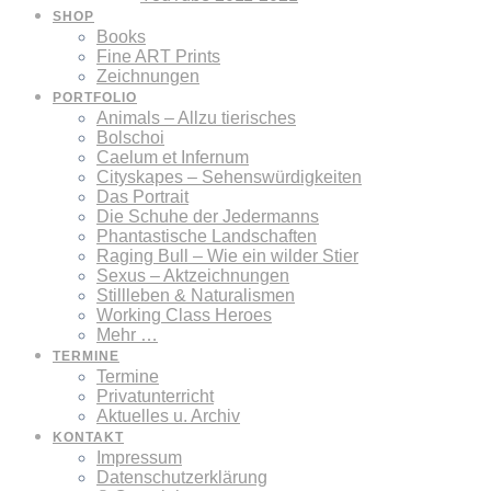
SHOP
Books
Fine ART Prints
Zeichnungen
PORTFOLIO
Animals – Allzu tierisches
Bolschoi
Caelum et Infernum
Cityskapes – Sehenswürdigkeiten
Das Portrait
Die Schuhe der Jedermanns
Phantastische Landschaften
Raging Bull – Wie ein wilder Stier
Sexus – Aktzeichnungen
Stillleben & Naturalismen
Working Class Heroes
Mehr …
TERMINE
Termine
Privatunterricht
Aktuelles u. Archiv
KONTAKT
Impressum
Datenschutzerklärung