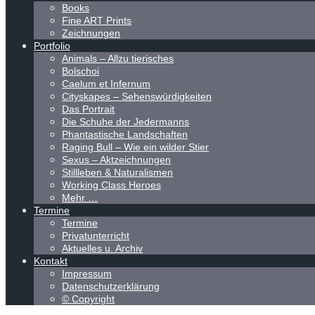
Books
Fine ART Prints
Zeichnungen
Portfolio
Animals – Allzu tierisches
Bolschoi
Caelum et Infernum
Cityskapes – Sehenswürdigkeiten
Das Portrait
Die Schuhe der Jedermanns
Phantastische Landschaften
Raging Bull – Wie ein wilder Stier
Sexus – Aktzeichnungen
Stillleben & Naturalismen
Working Class Heroes
Mehr …
Termine
Termine
Privatunterricht
Aktuelles u. Archiv
Kontakt
Impressum
Datenschutzerklärung
© Copyright