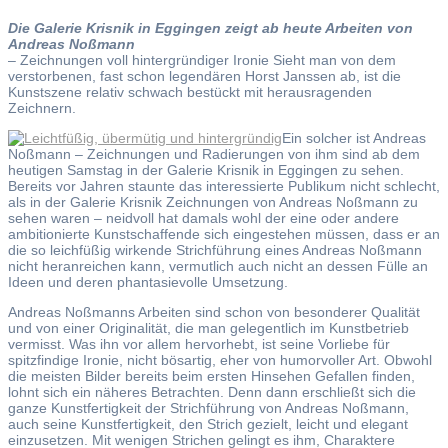
Die Galerie Krisnik in Eggingen zeigt ab heute Arbeiten von
Andreas Noßmann
– Zeichnungen voll hintergründiger Ironie Sieht man von dem
verstorbenen, fast schon legendären Horst Janssen ab, ist die
Kunstszene relativ schwach bestückt mit herausragenden
Zeichnern.
Ein solcher ist Andreas
Noßmann – Zeichnungen und Radierungen von ihm sind ab dem
heutigen Samstag in der Galerie Krisnik in Eggingen zu sehen.
Bereits vor Jahren staunte das interessierte Publikum nicht schlecht,
als in der Galerie Krisnik Zeichnungen von Andreas Noßmann zu
sehen waren – neidvoll hat damals wohl der eine oder andere
ambitionierte Kunstschaffende sich eingestehen müssen, dass er an
die so leichfüßig wirkende Strichführung eines Andreas Noßmann
nicht heranreichen kann, vermutlich auch nicht an dessen Fülle an
Ideen und deren phantasievolle Umsetzung.
Andreas Noßmanns Arbeiten sind schon von besonderer Qualität
und von einer Originalität, die man gelegentlich im Kunstbetrieb
vermisst. Was ihn vor allem hervorhebt, ist seine Vorliebe für
spitzfindige Ironie, nicht bösartig, eher von humorvoller Art. Obwohl
die meisten Bilder bereits beim ersten Hinsehen Gefallen finden,
lohnt sich ein näheres Betrachten. Denn dann erschließt sich die
ganze Kunstfertigkeit der Strichführung von Andreas Noßmann,
auch seine Kunstfertigkeit, den Strich gezielt, leicht und elegant
einzusetzen. Mit wenigen Strichen gelingt es ihm, Charaktere