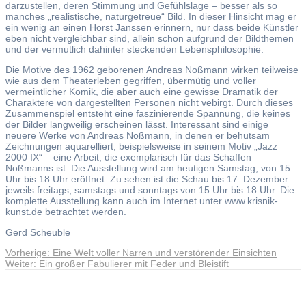
darzustellen, deren Stimmung und Gefühlslage – besser als so
manches „realistische, naturgetreue“ Bild. In dieser Hinsicht mag er
ein wenig an einen Horst Janssen erinnern, nur dass beide Künstler
eben nicht vergleichbar sind, allein schon aufgrund der Bildthemen
und der vermutlich dahinter steckenden Lebensphilosophie.
Die Motive des 1962 geborenen Andreas Noßmann wirken teilweise
wie aus dem Theaterleben gegriffen, übermütig und voller
vermeintlicher Komik, die aber auch eine gewisse Dramatik der
Charaktere von dargestellten Personen nicht vebirgt. Durch dieses
Zusammenspiel entsteht eine faszinierende Spannung, die keines
der Bilder langweilig erscheinen lässt. Interessant sind einige
neuere Werke von Andreas Noßmann, in denen er behutsam
Zeichnungen aquarelliert, beispielsweise in seinem Motiv „Jazz
2000 IX“ – eine Arbeit, die exemplarisch für das Schaffen
Noßmanns ist. Die Ausstellung wird am heutigen Samstag, von 15
Uhr bis 18 Uhr eröffnet. Zu sehen ist die Schau bis 17. Dezember
jeweils freitags, samstags und sonntags von 15 Uhr bis 18 Uhr. Die
komplette Ausstellung kann auch im Internet unter www.krisnik-
kunst.de betrachtet werden.
Gerd Scheuble
Vorheriger
Vorherige:
Eine Welt voller Narren und verstörender Einsichten
Beitragsnavigation
Nächster
Beitrag:
Weiter:
Ein großer Fabulierer mit Feder und Bleistift
Beitrag:
Andreas Noßmann - Zeichnungen