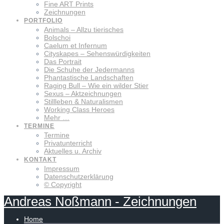
Fine ART Prints
Zeichnungen
PORTFOLIO
Animals – Allzu tierisches
Bolschoi
Caelum et Infernum
Cityskapes – Sehenswürdigkeiten
Das Portrait
Die Schuhe der Jedermanns
Phantastische Landschaften
Raging Bull – Wie ein wilder Stier
Sexus – Aktzeichnungen
Stillleben & Naturalismen
Working Class Heroes
Mehr …
TERMINE
Termine
Privatunterricht
Aktuelles u. Archiv
KONTAKT
Impressum
Datenschutzerklärung
© Copyright
Andreas
Noßmann
-
Zeichnungen
Home