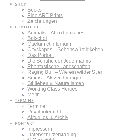
SHOP
Books
Fine ART Prints
Zeichnungen
PORTFOLIO
Animals – Allzu tierisches
Bolschoi
Caelum et Infernum
Cityskapes – Sehenswürdigkeiten
Das Portrait
Die Schuhe der Jedermanns
Phantastische Landschaften
Raging Bull – Wie ein wilder Stier
Sexus – Aktzeichnungen
Stillleben & Naturalismen
Working Class Heroes
Mehr …
TERMINE
Termine
Privatunterricht
Aktuelles u. Archiv
KONTAKT
Impressum
Datenschutzerklärung