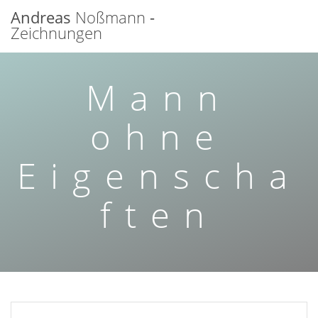
Zum
Andreas
Noßmann
-
Inhalt
Zeichnungen
springen
Mann
ohne
Eigenscha
ften