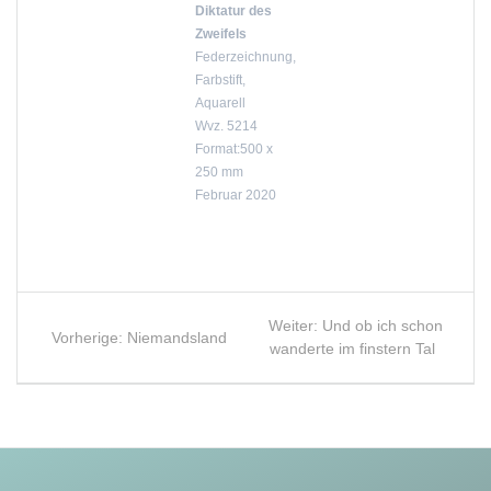
Diktatur des
Zweifels
Federzeichnung,
Farbstift,
Aquarell
Wvz. 5214
Format:500 x
250 mm
Februar 2020
Beitragsnavigation
Nächster
Weiter:
Und ob ich schon
Vorheriger
Vorherige:
Niemandsland
Beitrag:
wanderte im finstern Tal
Beitrag: