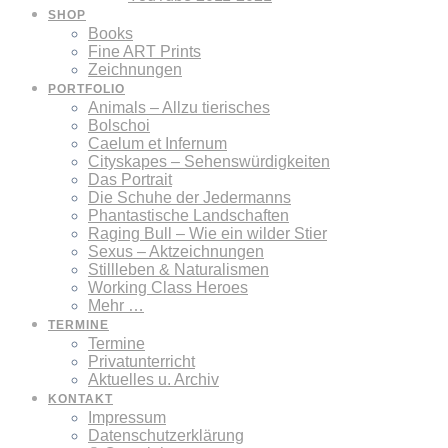
SHOP
Books
Fine ART Prints
Zeichnungen
PORTFOLIO
Animals – Allzu tierisches
Bolschoi
Caelum et Infernum
Cityskapes – Sehenswürdigkeiten
Das Portrait
Die Schuhe der Jedermanns
Phantastische Landschaften
Raging Bull – Wie ein wilder Stier
Sexus – Aktzeichnungen
Stillleben & Naturalismen
Working Class Heroes
Mehr …
TERMINE
Termine
Privatunterricht
Aktuelles u. Archiv
KONTAKT
Impressum
Datenschutzerklärung