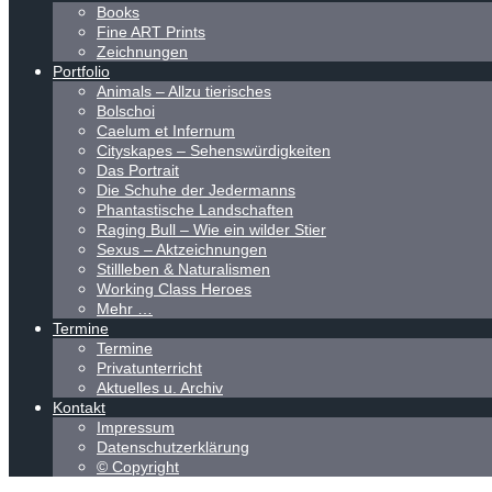
Books
Fine ART Prints
Zeichnungen
Portfolio
Animals – Allzu tierisches
Bolschoi
Caelum et Infernum
Cityskapes – Sehenswürdigkeiten
Das Portrait
Die Schuhe der Jedermanns
Phantastische Landschaften
Raging Bull – Wie ein wilder Stier
Sexus – Aktzeichnungen
Stillleben & Naturalismen
Working Class Heroes
Mehr …
Termine
Termine
Privatunterricht
Aktuelles u. Archiv
Kontakt
Impressum
Datenschutzerklärung
© Copyright