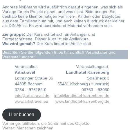
Andreas Noßmann wird ausführlich darauf eingehen, was sich als
Vorlage für ein Projekt eignet, und was nicht. Bitte bringen Sie
deshalb keine kleinformatigen Familien-, Kinder- oder Babyfotos
aus dem Familienalbum mit, und auch keinen Ausdruck der kleiner
als DIN A5 ist. Es wird ausreichend Material vorhanden sein.
Zielgruppe:
Der Kurs richtet sich an Anfänger und
Fortgeschrittene. Dieser Kurs ist ein Atelierkurs.
Wo wird gemalt?
Der Kurs findet im Atelier statt.
Beachten Sie die folgenden Infos hinsichtlich Veranstalter und
Veranstaltungsort:
Veranstalter:
Veranstaltungsort:
Artistravel
Landhotel Karrenberg
Lothringer Straße 36
Straßheck 3
44805 Bochum
55481 Kirchberg (Hunsrück)
0234 – 976189-0
06763 – 93080
info@artistravel.de
info@landhotel-karrenberg.de
www.artistravel.eu
www.landhotel-karrenberg.de
Hier buchen
Vorheriger
Vorherige:
Stillleben, die Schönheit des Objekts
Beitragsnavigation
Nächster
Beitrag:
Weiter:
Menschen zeichnen