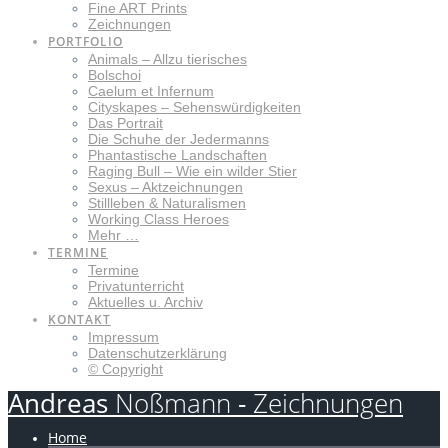
Fine ART Prints
Zeichnungen
PORTFOLIO
Animals – Allzu tierisches
Bolschoi
Caelum et Infernum
Cityskapes – Sehenswürdigkeiten
Das Portrait
Die Schuhe der Jedermanns
Phantastische Landschaften
Raging Bull – Wie ein wilder Stier
Sexus – Aktzeichnungen
Stillleben & Naturalismen
Working Class Heroes
Mehr …
TERMINE
Termine
Privatunterricht
Aktuelles u. Archiv
KONTAKT
Impressum
Datenschutzerklärung
© Copyright
Andreas
Noßmann
-
Zeichnungen
Home