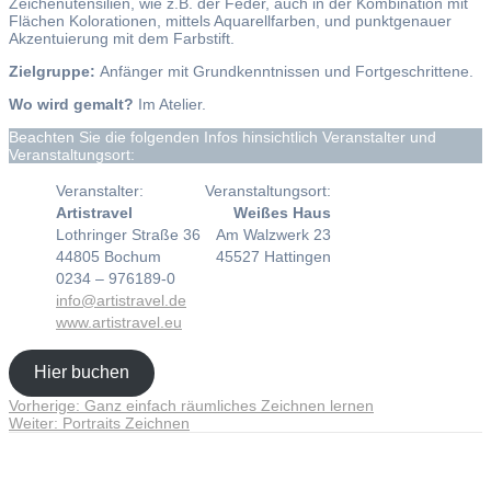
Zeichenutensilien, wie z.B. der Feder, auch in der Kombination mit
Flächen Kolorationen, mittels Aquarellfarben, und punktgenauer
Akzentuierung mit dem Farbstift.
Zielgruppe:
Anfänger mit Grundkenntnissen und Fortgeschrittene.
Wo wird gemalt?
Im Atelier.
Beachten Sie die folgenden Infos hinsichtlich Veranstalter und
Veranstaltungsort:
Veranstalter:
Veranstaltungsort:
Artistravel
Weißes Haus
Lothringer Straße 36
Am Walzwerk 23
44805 Bochum
45527 Hattingen
0234 – 976189-0
info@artistravel.de
www.artistravel.eu
Hier buchen
Vorheriger
Vorherige:
Ganz einfach räumliches Zeichnen lernen
Beitragsnavigation
Nächster
Beitrag:
Weiter:
Portraits Zeichnen
Beitrag:
Andreas Noßmann - Zeichnungen