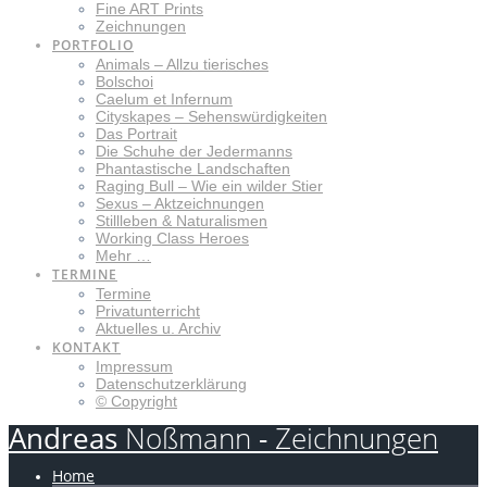
Fine ART Prints
Zeichnungen
PORTFOLIO
Animals – Allzu tierisches
Bolschoi
Caelum et Infernum
Cityskapes – Sehenswürdigkeiten
Das Portrait
Die Schuhe der Jedermanns
Phantastische Landschaften
Raging Bull – Wie ein wilder Stier
Sexus – Aktzeichnungen
Stillleben & Naturalismen
Working Class Heroes
Mehr …
TERMINE
Termine
Privatunterricht
Aktuelles u. Archiv
KONTAKT
Impressum
Datenschutzerklärung
© Copyright
Andreas
Noßmann
-
Zeichnungen
Home