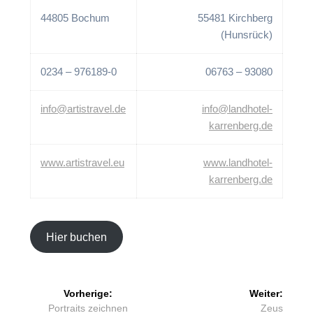
44805 Bochum
55481 Kirchberg
(Hunsrück)
0234 – 976189-0
06763 – 93080
info@artistravel.de
info@landhotel-
karrenberg.de
www.artistravel.eu
www.landhotel-
karrenberg.de
Hier buchen
Beitragsnavigation
Vorherige:
Weiter:
Vorheriger
Nächster
Portraits zeichnen
Zeus