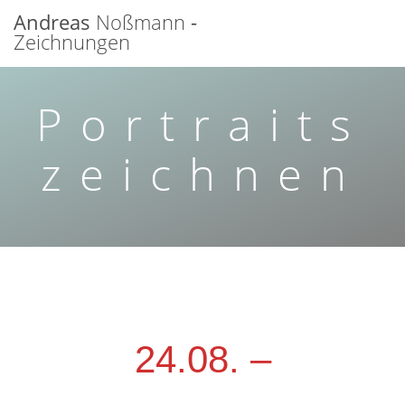
Zum
Andreas
Noßmann
-
Inhalt
Zeichnungen
springen
Portraits
zeichnen
24.08. –