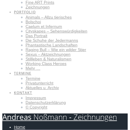
Fine ART Prints
Zeichnungen
PORTFOLIO
Animals – Allzu tierisches
Bolschoi
Caelum et Infernum
Cityskapes – Sehenswürdigkeiten
Das Portrait
Die Schuhe der Jedermanns
Phantastische Landschaften
Raging Bull – Wie ein wilder Stier
Sexus – Aktzeichnungen
Stillleben & Naturalismen
Working Class Heroes
Mehr …
TERMINE
Termine
Privatunterricht
Aktuelles u. Archiv
KONTAKT
Impressum
Datenschutzerklärung
© Copyright
Andreas
Noßmann
-
Zeichnungen
Home