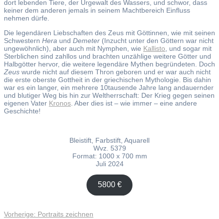
dort lebenden Tiere, der Urgewalt des Wassers, und schwor, dass
keiner dem anderen jemals in seinem Machtbereich Einfluss
nehmen dürfe.
Die legendären Liebschaften des Zeus mit Göttinnen, wie mit seinen
Schwestern
Hera
und
Demeter
(Inzucht unter den Göttern war nicht
ungewöhnlich), aber auch mit Nymphen, wie
Kallisto
, und sogar mit
Sterblichen sind zahllos und brachten unzählige weitere Götter und
Halbgötter hervor, die weitere legendäre Mythen begründeten. Doch
Zeus
wurde nicht auf diesem Thron geboren und er war auch nicht
die erste oberste Gottheit in der griechischen Mythologie. Bis dahin
war es ein langer, ein mehrere 10tausende Jahre lang andauernder
und blutiger Weg bis hin zur Weltherrschaft: Der Krieg gegen seinen
eigenen Vater
Kronos
. Aber dies ist – wie immer – eine andere
Geschichte!
Bleistift, Farbstift, Aquarell
Wvz. 5379
Format: 1000 x 700 mm
Juli 2024
5800 €
Vorheriger
Vorherige:
Portraits zeichnen